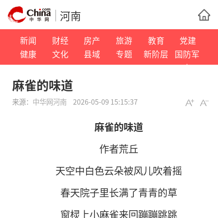
河南
新闻
财经
房产
旅游
教育
党建
健康
文化
县域
专题
新阶层
国防军
事
麻雀的味道
来源：
中华网河南
2026-05-09 15:15:37
麻雀的味道
作者荒丘
天空中白色云朵被风儿吹着摇
春天院子里长满了青青的草
窗棂上小麻雀来回蹦蹦跳跳