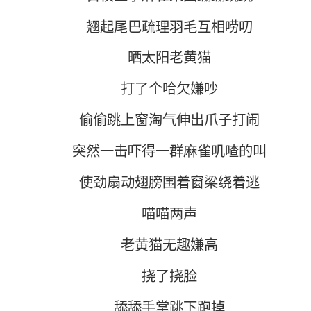
翘起尾巴疏理羽毛互相唠叨
晒太阳老黄猫
打了个哈欠嫌吵
偷偷跳上窗淘气伸出爪子打闹
突然一击吓得一群麻雀叽喳的叫
使劲扇动翅膀围着窗梁绕着逃
喵喵两声
老黄猫无趣嫌高
挠了挠脸
舔舔手掌跳下跑掉