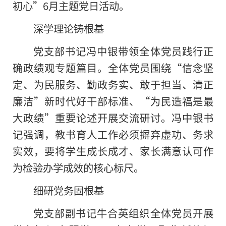
初心”6月主题党日活动。
深学理论铸根基
党支部书记冯中银带领全体党员践行正
确政绩观专题篇目。全体党员围绕“信念坚
定、为民服务、勤政务实、敢于担当、清正
廉洁”新时代好干部标准、“为民造福是最
大政绩”重要论述开展交流研讨。冯中银书
记强调，教书育人工作必须摒弃虚功、务求
实效，要将学生成长成才、家长满意认可作
为检验办学成效的核心标尺。
细研党务固根基
党支部副书记牛合英组织全体党员开展