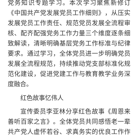
党务知识专题学习。本次学习聚焦新修订
《中国共产党发展党员工作细则》，从压实
发展党员工作责任、规范党员发展全流程审
核、配齐配强党务工作力量三个维度逐条细
致解读，清晰明确基层党务工作标准与纪律
要求。通过学习，全体党员进一步明确党员
发展全流程规范，持续推动党支部标准化规
范化建设，促进党建工作与教育教学业务深
度融合。
红色故事忆伟人
宣传委员李亚林分享红色故事《周恩来
善听百家之言》。全体党员共同感悟老一辈
共产党人虚怀若谷、求真务实的优良工作作