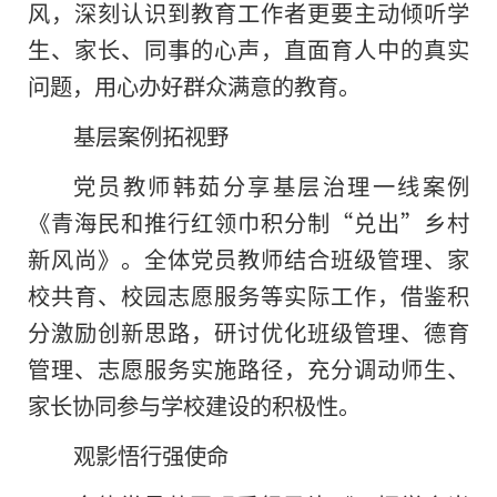
风，深刻认识到教育工作者更要主动倾听学
生、家长、同事的心声，直面育人中的真实
问题，用心办好群众满意的教育。
基层案例拓视野
党员教师韩茹分享基层治理一线案例
《青海民和推行红领巾积分制“兑出”乡村
新风尚》。全体党员教师结合班级管理、家
校共育、校园志愿服务等实际工作，借鉴积
分激励创新思路，研讨优化班级管理、德育
管理、志愿服务实施路径，充分调动师生、
家长协同参与学校建设的积极性。
观影悟行强使命