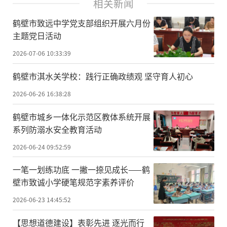
相关新闻
鹤壁市致远中学党支部组织开展六月份
主题党日活动
2026-07-06 10:33:39
鹤壁市淇水关学校：践行正确政绩观 坚守育人初心
2026-06-26 16:38:28
鹤壁市城乡一体化示范区教体系统开展
系列防溺水安全教育活动
2026-06-24 09:52:59
一笔一划练功底 一撇一捺见成长——鹤
壁市致诚小学硬笔规范字素养评价
2026-06-23 14:45:52
【思想道德建设】表彰先进 逐光而行