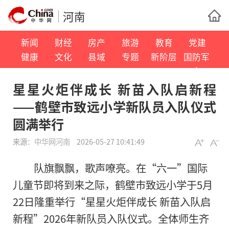
河南
新闻
财经
房产
旅游
教育
党建
健康
文化
县域
专题
新阶层
国防军
事
星星火炬伴成长 新苗入队启新程
——鹤壁市致远小学新队员入队仪式
圆满举行
来源：
中华网河南
2026-05-27 10:41:49
队旗飘飘，歌声嘹亮。在“六一”国际
儿童节即将到来之际，鹤壁市致远小学于5月
22日隆重举行“星星火炬伴成长 新苗入队启
新程”2026年新队员入队仪式。全体师生齐