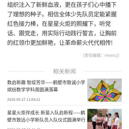
组织注入了新鲜血液，更在孩子们心中播下
了理想的种子。相信全体少先队员定能紧握
红色接力棒，在星星火炬的照耀下，听党
话、跟党走，用实际行动践行誓言，让胸前
的红领巾更加鲜艳，让革命薪火代代相传!
（责任编辑：newscj）
相关新闻
数启新趣 智绽芳华——鹤壁市致诚小学
缤纷数学学科周圆满落幕
2026-05-27 11:04:21
星星火炬伴成长 新苗入队启新程——鹤
壁市致远小学新队员入队仪式圆满举行