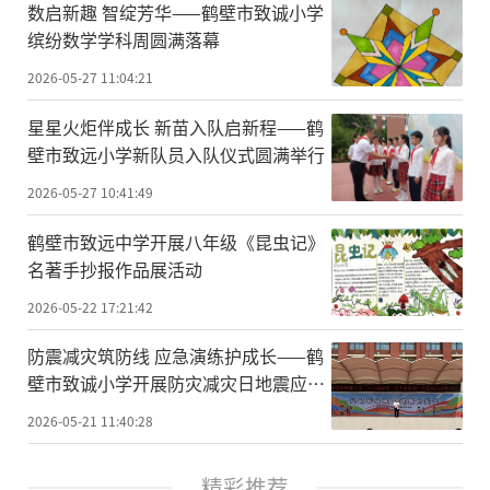
数启新趣 智绽芳华——鹤壁市致诚小学
缤纷数学学科周圆满落幕
2026-05-27 11:04:21
星星火炬伴成长 新苗入队启新程——鹤
壁市致远小学新队员入队仪式圆满举行
2026-05-27 10:41:49
鹤壁市致远中学开展八年级《昆虫记》
名著手抄报作品展活动
2026-05-22 17:21:42
防震减灾筑防线 应急演练护成长——鹤
壁市致诚小学开展防灾减灾日地震应急
疏散演练
2026-05-21 11:40:28
精彩推荐