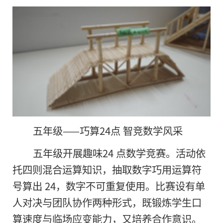
五年级——巧算24点 智竞数学风采
五年级开展趣味24 点数学竞赛。活动依
托四则混合运算知识，抽取数字巧用运算符
号算出 24，数字不可重复使用。比赛设有单
人对决与团队协作两种形式，既锻炼学生口
算速度与临场应变能力，又培养合作意识。