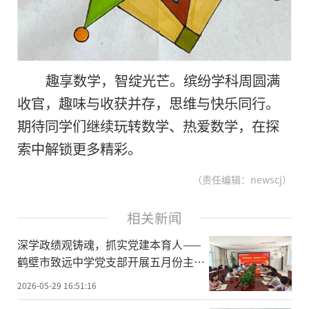
趣享数学，智绽光芒。缤纷学科周圆满
收官，趣味与收获并存，思维与快乐同行。
期待同学们继续玩转数学、热爱数学，在探
索中解锁更多精彩。
（责任编辑：newscj）
相关新闻
深学政绩观铸魂，抓实党建本育人——
鹤壁市致远中学党支部开展五月份主题
党日活动
2026-05-29 16:51:16