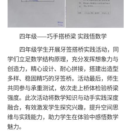
四年级——巧手搭桥梁 实践悟数学
四年级学生开展牙签搭桥实践活动，同
学们立足数学结构原理，充分发挥想象力与
创造力，精心设计、耐心拼接，搭建出造型
多样、稳固精巧的牙签桥。活动最后，师生
共同参与承重测试，依次走上桥体检验桥梁
强度。此次活动将数学知识与动手实践深度
融合，有效激发学生探究兴趣，提升空间思
维与实践能力，助力学生在体验中感悟数学
魅力。