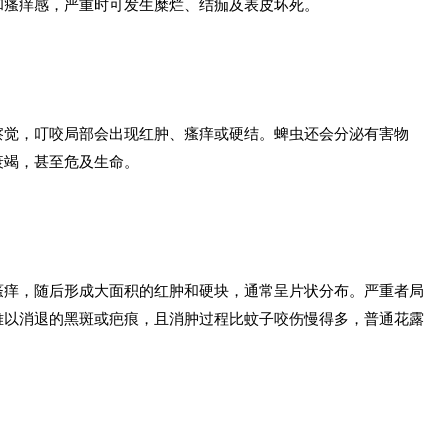
和瘙痒感，严重时可发生糜烂、结痂及表皮坏死。
察觉，叮咬局部会出现红肿、瘙痒或硬结。蜱虫还会分泌有害物
衰竭，甚至危及生命。
瘙痒，随后形成大面积的红肿和硬块，通常呈片状分布。严重者局
难以消退的黑斑或疤痕，且消肿过程比蚊子咬伤慢得多，普通花露