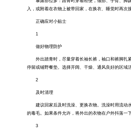
暴露部位多：踏青时穿着轻便，颈部、手臂、脚
入，或附着在衣物上被带回家，在换衣、睡觉时再次
正确应对小贴士
1
做好物理防护
外出踏青时，尽量穿着长袖长裤，袖口和裤脚扎
停留或铺野餐垫。选择开阔、干燥、通风良好的区域
2
及时清理
建议回家后及时洗澡、更换衣物。洗澡时用流动
的毒毛。如果条件允许，将外出的衣物在户外抖落一
3