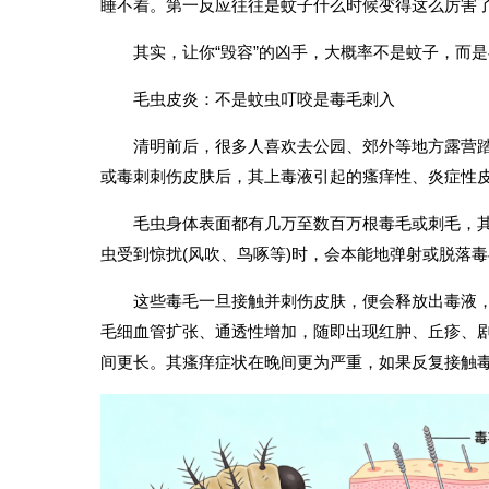
睡不着。第一反应往往是蚊子什么时候变得这么厉害
其实，让你“毁容”的凶手，大概率不是蚊子，而
毛虫皮炎：不是蚊虫叮咬是毒毛刺入
清明前后，很多人喜欢去公园、郊外等地方露营
或毒刺刺伤皮肤后，其上毒液引起的瘙痒性、炎症性
毛虫身体表面都有几万至数百万根毒毛或刺毛，
虫受到惊扰(风吹、鸟啄等)时，会本能地弹射或脱落
这些毒毛一旦接触并刺伤皮肤，便会释放出毒液
毛细血管扩张、通透性增加，随即出现红肿、丘疹、
间更长。其瘙痒症状在晚间更为严重，如果反复接触