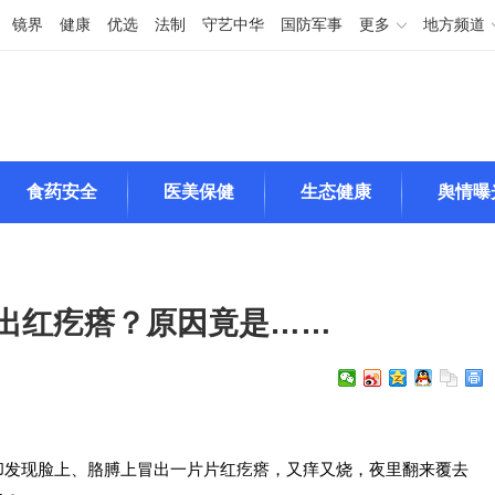
镜界
健康
优选
法制
守艺中华
国防军事
更多
地方频道
食药安全
医美保健
生态健康
舆情曝
出红疙瘩？原因竟是……
却发现脸上、胳膊上冒出一片片红疙瘩，又痒又烧，夜里翻来覆去