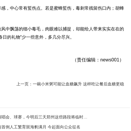
痒感，中心常有蜇伤点。若是蜜蜂蜇伤，毒刺常残留伤口内；胡蜂
微风中飘荡的细小毒毛，肉眼难以捕捉，却能给人带来实实在在的
春日的礼物”少一些意外，多几分尽兴。
（责任编辑：news001）
上一页：一碗小米粥可能让血糖飙升 这样吃让餐后血糖更稳
· 因演唱会、球赛，今明后三天郑州这些路段将临时交通限制
河南首例人工繁育斑海豹满月 今起面向公众征名