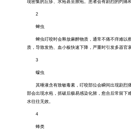
现密集的丘疹、水疱甚至脓疱。患者会有剧烈的灼痛
2
蜱虫
蜱虫叮咬时会释放麻醉物质，通常不痛不痒难以
质，导致发热、血小板快速下降，严重时引发多器官
3
蠓虫
其唾液含有致敏毒素，叮咬部位会瞬间出现剧烈
部会出现水疱，抓破后极易感染化脓，愈合后常留下
水往往无效。
4
蜂类