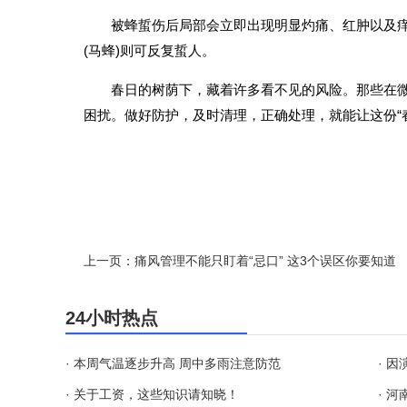
被蜂蜇伤后局部会立即出现明显灼痛、红肿以及
(马蜂)则可反复蜇人。
春日的树荫下，藏着许多看不见的风险。那些在
困扰。做好防护，及时清理，正确处理，就能让这份“
上一页：痛风管理不能只盯着“忌口” 这3个误区你要知道
24小时热点
· 本周气温逐步升高 周中多雨注意防范
· 关于工资，这些知识请知晓！
· 