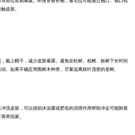
踝等部位容易暴露。即便穿着长袖，毒毛也可能通过袖口、领口钻
接触皮肤。
紧，戴上帽子，减少皮肤暴露。避免在松树、柏树、栎树下长时间
活动。如果不确定周围树木种类，尽量远离枝叶茂密的老树。
水冲洗皮肤，可以借助沐浴露或肥皂的润滑作用帮助冲走可能附着
下再带回家。