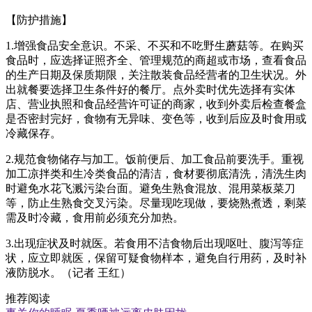
【防护措施】
1.增强食品安全意识。不采、不买和不吃野生蘑菇等。在购买
食品时，应选择证照齐全、管理规范的商超或市场，查看食品
的生产日期及保质期限，关注散装食品经营者的卫生状况。外
出就餐要选择卫生条件好的餐厅。点外卖时优先选择有实体
店、营业执照和食品经营许可证的商家，收到外卖后检查餐盒
是否密封完好，食物有无异味、变色等，收到后应及时食用或
冷藏保存。
2.规范食物储存与加工。饭前便后、加工食品前要洗手。重视
加工凉拌类和生冷类食品的清洁，食材要彻底清洗，清洗生肉
时避免水花飞溅污染台面。避免生熟食混放、混用菜板菜刀
等，防止生熟食交叉污染。尽量现吃现做，要烧熟煮透，剩菜
需及时冷藏，食用前必须充分加热。
3.出现症状及时就医。若食用不洁食物后出现呕吐、腹泻等症
状，应立即就医，保留可疑食物样本，避免自行用药，及时补
液防脱水。（记者 王红）
推荐阅读