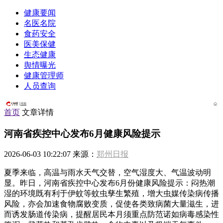
健康要闻
名医名院
食药安全
医美保健
生态健康
舆情曝光
健康管理师
人员查询
河南
首页
文章详情
河南省疾控中心发布6月健康风险提示
2026-06-03 10:22:07 来源：
郑州日报
夏季来临，高温与雨水天气交替，空气湿度大、气温波动明
显。昨日，河南省疾控中心发布6月份健康风险提示：闷热潮
湿的环境既有利于伊蚊等蚊虫孳生繁殖，增大虫媒传染病传播
风险，亦会加速食物腐败变质，促使各类致病菌大量滋生，进
而诱发肠道传染病，提醒居民本月须重点防范诺如病毒感染性