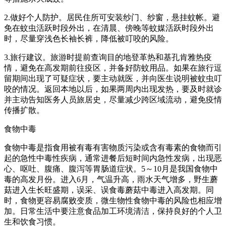
2.做好个人防护。居民住所可安装纱门、纱窗，悬挂蚊帐。避
免在蚊虫活跃时段外出，在清晨、傍晚等蚊媒活跃时段外出
时，尽量穿浅色长袖长裤，降低被叮咬的风险。
3.旅行建议。旅游时提前查询目的地登革热和基孔肯雅热疫
情，避免在高发期前往疫区，并备好防蚊用品。如果在旅行逗
留期间出现了可疑症状，要主动就医，并向医生说明被蚊虫叮
咬的情况。返回本地以后，如果两周内出现发热，要及时就诊
并主动告知医务人员旅居史，尽量减少跨区域流动，避免疫情
传播扩散。
食物中毒
食物中毒是指食用被有毒有害物质污染或含有毒素的食物而引
起的急性中毒性疾病，通常进餐后短时间内急性发病，出现恶
心、呕吐、腹痛、腹泻等胃肠道症状。5～10月是我国食物中
毒的高发月份。进入6月，气温升高，雨水天气增多，野生蘑
菇进入生长旺盛期，误采、误食毒蘑菇中毒进入高发期。同
时，食物更容易腐败变质，微生物性食物中毒的风险也相应增
加。日常生活中要注意食品加工环境清洁，保持良好的个人卫
生和饮食习惯。