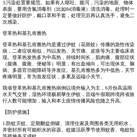
3.污染处置要规范。如果有人呕吐、腹泻，污染的地面、物体
表面，要用含氯消毒剂（比如84消毒液）清洗消毒。处理时一
定要做好防护，戴口罩和手套，处理完后再认真洗手，避免二
次感染。
登革热和基孔肯雅热
登革热和基孔肯雅热均是通过伊蚊（花斑蚊）传播的急性传染
病，二者症状相似，均以发热、关节痛、皮疹等为主要临床表
现。登革热发热多为中高热，持续时间长，肌肉痛、腹部症状
（腹痛、腹胀、便秘等）明显，有出血倾向，可出现休克、脑
病、多器官功能障碍等并发症。基孔肯雅热多为中低热，关节
疼痛明显，常为首发症状，多累及远端小关节。
我省登革热和基孔肯雅热病例以境外输入为主，6月份高温雨
水天气交替，湿热环境极易孳生伊蚊，且端午假期跨境跨省旅
行人数可能增加，输入和本土疫情传播风险也随之升高。
【防护措施】
1.防蚊灭蚊。定期翻盆倒罐、清理住家及周围各类无用积水，
并密封所有可能积水的容器。蚊媒活跃季节使用蚊香、电蚊拍
等措施杀灭成蚊。