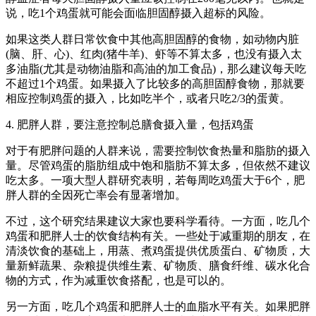
说，吃1个鸡蛋就可能会面临胆固醇摄入超标的风险。
如果这类人群日常饮食中其他高胆固醇的食物，如动物内脏
(脑、肝、心)、红肉(猪牛羊)、虾等不算太多，也没有摄入太
多油脂(尤其是动物油脂和高油的加工食品)，那么建议每天吃
不超过1个鸡蛋。如果摄入了比较多的高胆固醇食物，那就要
相应控制鸡蛋的摄入，比如吃半个，或者只吃2/3的蛋黄。
4. 肥胖人群，要注意控制总膳食摄入量，包括鸡蛋
对于有肥胖问题的人群来说，需要控制饮食热量和脂肪的摄入
量。尽管鸡蛋的脂肪组成中饱和脂肪不算太多，但依然不建议
吃太多。一项大型人群研究表明，若每周吃鸡蛋大于6个，肥
胖人群的全因死亡率会有显著增加。
不过，这个研究结果建议大家也要科学看待。一方面，吃几个
鸡蛋和肥胖人士的饮食结构有关。一些处于减重期的朋友，在
清淡饮食的基础上，用蒸、煮鸡蛋提供优质蛋白、矿物质，大
量新鲜蔬果、杂粮提供维生素、矿物质、膳食纤维、碳水化合
物的方式，作为减重饮食搭配，也是可以的。
另一方面，吃几个鸡蛋和肥胖人士的血脂水平有关。如果肥胖