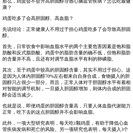
那么，鸡蛋会不会升高胆固醇导致心脑血管疾病？怎么吃最健
康？
鸡蛋吃多了会高胆固醇、高血脂？
先说结论：正常健康人不用过于担心鸡蛋吃多了会导致高胆固
醇。
首先，日常饮食中影响血脂水平的两个主要危害因素是饱和脂
肪酸和反式脂肪酸。鸡蛋中的脂肪含量的确不低，但饱和脂肪
的含量并不高，且还有对调节血脂水平有利的卵磷脂。
其次，至于鸡蛋中较高的胆固醇含量，其实不用过于担心。这
是因为人体内胆固醇70%左右都来自自身合成，食物摄入的胆
固醇只占很少一部分。而且，正常人体对于胆固醇水平有着相
对智能的调节机制，一旦摄入胆固醇增加，则体内合成的胆固
醇会适当减少。
也就是说，即便鸡蛋的胆固醇含量高，只要人体血脂代谢能力
正常，吃下去的这点胆固醇并不会影响血脂。
此外，一项大型研究表明，每天吃1颗鸡蛋，有助于降低心血
管疾病发病和死亡的风险。另一项研究也表明，每天摄入3个