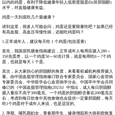
以内的鸡蛋，有利于降低健康年轻人低密度脂蛋白(坏胆固醇)
水平，对血脂健康有益。
鸡蛋一天到底吃几个最健康？
讲到这里，很多人可能会问，鸡蛋还是要限量吃吧？如果已经
有高血脂、高血压等慢性病，还能吃鸡蛋吗？
1.正常成年人，建议每天吃 1 个鸡蛋(包括蛋黄)
首先，我国居民膳食指南建议，正常成年人每周应摄入280～
350克蛋类，以一个鸡蛋50～60克计算，就是每周吃6～7个鸡
蛋，也就是每天 1 个蛋。
其次，从大家担心的胆固醇的角度，来看看权威机构推荐摄入
量。由中国血脂管理指南修订联合专家委员会、国家心血管病
专家委员会、中华医学会心血管病学分会、中国卒中学会共同
修订的《中国血脂管理指南(2023)》中指出，成人每日胆固醇
摄入量应不高于300毫克。一个鸡蛋的胆固醇含量在200毫克左
右，考虑到每日饮食中其他食物也会提供一定量胆固醇，每天
吃1个鸡蛋对于成年人来说，也是适宜的。
2. 孕期、哺乳期妇女，青春期学生，健身增肌和大病初愈恢复