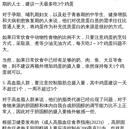
期的人士，建议一天最多吃3个鸡蛋
对于孕期、哺乳期妇女，以及处于青春期的中学生、健身增肌
和大病初愈恢复期的人来说，他们对优质蛋白质的需求往往比
普通人更大，将鸡蛋作为补充优质蛋白的来源是很好的方式。
如果日常饮食中动物性食物的比例不大，只要注意鸡蛋的烹饪
方式，采取蒸、煮等少油无油方式，每天吃2～3个鸡蛋问题不
大。
当然，如果日常饮食中已经有足够的奶、肉、鱼、大豆等食
物，则不建议再额外增加鸡蛋的摄入量，依然保持每天1个鸡
蛋就可以。
3. 高血脂人群，要注意控制脂肪总摄入量，其中鸡蛋建议一天
不超过1个，一周不超过5个
对于高血脂人群来说，他们的脂类代谢已经出现了问题，对于
食物来源的胆固醇和体内自我合成胆固醇的调节能力比不上正
常人，因此对于胆固醇的摄入要格外敏感一些。
根据卫健委发布的《成人高脂血症食养指南(2023)》，高胆固
醇血症者每天胆固醇摄入量应该控制在200毫克以内。也就是