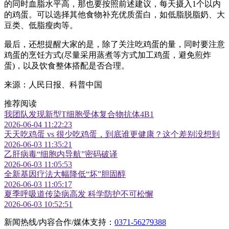
的同时血脂水平高，那也要按照前述建议，每天摄入1个以内
的鸡蛋。可以选择其他食物补充优质蛋白，如低脂脱脂奶、大
豆类、低脂瘦肉等。
最后，还想提醒大家的是，除了关注吃鸡蛋的量，同时要注意
鸡蛋的烹饪方式(尽量采用蒸煮等方式加工鸡蛋，避免煎炸
蛋)，以及饮食整体搭配是否合理。
来源：人民日报、科普中国
推荐阅读
我团队发现新型T细胞受体复合物抗体4B1
2026-06-04 11:22:23
天天吃鸡蛋 vs 很少吃鸡蛋，到底谁更健康？这个差别没想到
2026-06-03 11:35:21
乙肝病毒“细胞内导航”密码破译
2026-06-03 11:05:53
全新基因疗法大幅降低“坏”胆固醇
2026-06-03 11:05:17
夏季呼吸道传染病高发 科学防护不可松懈
2026-06-03 10:52:51
新闻热线/内容合作/媒体支持：
0371-56279388