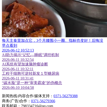
每天主食里加点它，3个月腰围小一圈、指标也变好！后悔没
早点看到
2026-06-12 10:52:13
AI助力揭示“记忆—睡眠”调控机制
2026-06-11 10:32:54
AI系统有望加速脑肿瘤诊断
2026-06-11 10:32:11
工程干细胞可逆转新发１型糖尿病
2026-06-11 10:31:41
“碳水脸”是一种“审美霸凌”的伪概念
2026-06-10 10:04:58
新闻热线/内容合作/媒体支持：
0371-56279388
商务(广告)合作：
0371-56279366
联系邮箱：798334716@qq.com