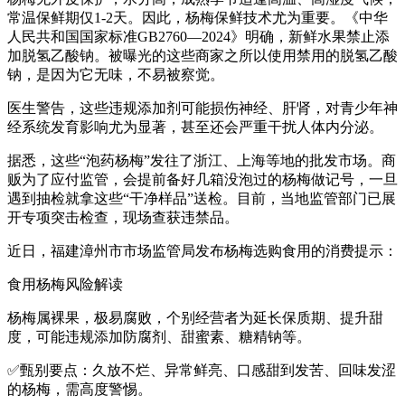
常温保鲜期仅1-2天。因此，杨梅保鲜技术尤为重要。《中华
人民共和国国家标准GB2760—2024》明确，新鲜水果禁止添
加脱氢乙酸钠。被曝光的这些商家之所以使用禁用的脱氢乙酸
钠，是因为它无味，不易被察觉。
医生警告，这些违规添加剂可能损伤神经、肝肾，对青少年神
经系统发育影响尤为显著，甚至还会严重干扰人体内分泌。
据悉，这些“泡药杨梅”发往了浙江、上海等地的批发市场。商
贩为了应付监管，会提前备好几箱没泡过的杨梅做记号，一旦
遇到抽检就拿这些“干净样品”送检。目前，当地监管部门已展
开专项突击检查，现场查获违禁品。
近日，福建漳州市市场监管局发布杨梅选购食用的消费提示：
食用杨梅风险解读
杨梅属裸果，极易腐败，个别经营者为延长保质期、提升甜
度，可能违规添加防腐剂、甜蜜素、糖精钠等。
✅甄别要点：久放不烂、异常鲜亮、口感甜到发苦、回味发涩
的杨梅，需高度警惕。