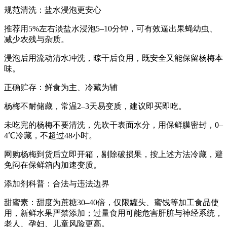
规范清洗：盐水浸泡更安心
推荐用5%左右淡盐水浸泡5–10分钟，可有效逼出果蝇幼虫、
减少农残与杂质。
浸泡后用流动清水冲洗，晾干后食用，既安全又能保留杨梅本
味。
正确贮存：鲜食为主、冷藏为辅
杨梅不耐储藏，常温2–3天易变质，建议即买即吃。
未吃完的杨梅不要清洗，先吹干表面水分，用保鲜膜密封，0–
4℃冷藏，不超过48小时。
网购杨梅到货后立即开箱，剔除破损果，按上述方法冷藏，避
免闷在保鲜箱内加速变质。
添加剂科普：合法与违法边界
甜蜜素：甜度为蔗糖30–40倍，仅限罐头、蜜饯等加工食品使
用，新鲜水果严禁添加；过量食用可能危害肝脏与神经系统，
老人、孕妇、儿童风险更高。