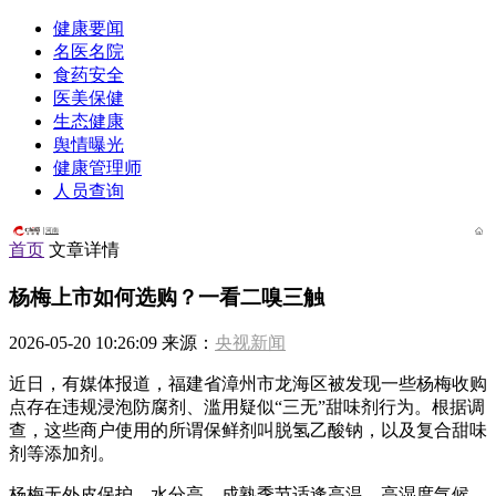
健康要闻
名医名院
食药安全
医美保健
生态健康
舆情曝光
健康管理师
人员查询
河南
首页
文章详情
杨梅上市如何选购？一看二嗅三触
2026-05-20 10:26:09 来源：
央视新闻
近日，有媒体报道，福建省漳州市龙海区被发现一些杨梅收购
点存在违规浸泡防腐剂、滥用疑似“三无”甜味剂行为。根据调
查，这些商户使用的所谓保鲜剂叫脱氢乙酸钠，以及复合甜味
剂等添加剂。
杨梅无外皮保护，水分高，成熟季节适逢高温、高湿度气候，