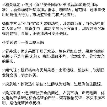
✅相关规定：依据《食品安全国家标准 食品添加剂使用标
准》，新鲜杨梅严禁添加甜蜜素、糖精钠，超范围、超限量使
用均属违法行为，市场监管部门将严厉查处。
杨梅中常见“小白虫”多为果蝇幼虫，以果肉为食，白色幼虫期
对人体无害，非寄生虫，成熟变黑后不宜食用。甜度越高的杨
梅越易招引果蝇，正确清洗可安全去除。
科学选购：一看二嗅三触
✅看外观：优选果面干燥无水迹、颜色鲜红自然、果粒饱满的
杨梅；不选青果(未熟)、暗红/黑红不均、软烂出水、异常发亮
的果实。
✅闻气味：新鲜杨梅有天然果香；出现酒味、酸败味，说明已
发酵变质，切勿购买。
✅摸质地：软硬适中最佳；过酥软为过熟，过硬则偏生酸涩。
✅购买渠道：选择证照齐全的商超、农贸市场、正规电商，优
先选购带承诺达标合格证的产品，留存购物凭证，不买来源不
明、路边无证摊点杨梅。