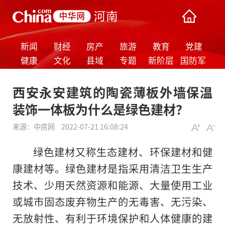
新闻
财经
房产
旅游
教育
党建
健康
文化
县域
专题
新阶层
国防军
事
西安永安建筑的陶瓷薄板外墙保温
装饰一体板为什么是绿色建材？
来源：
中房网
2022-07-21 16:08:24
绿色建材又称生态建材、环保建材和健
康建材等。绿色建材是指采用清洁卫生生产
技术、少用天然资源和能源、大量使用工业
或城市固态废弃物生产的无毒害、无污染、
无放射性、有利于环境保护和人体健康的建