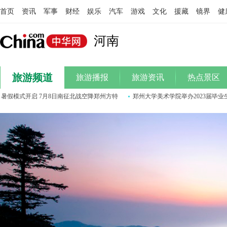
首页
资讯
军事
财经
娱乐
汽车
游戏
文化
援藏
镜界
健
河南
旅游频道
旅游播报
旅游资讯
热点景区
模式开启 7月8日南征北战空降郑州方特
郑州大学美术学院举办2023届毕业生作
中华名景