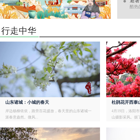
避暑
酷热
行走中华
山东诸城：小城的春天
杜鹃花开西泰
岸边杨柳依依，路旁百花盛放，春天里的山东诸城一
4月19日，洛阳
派春意盎然。微风...
山摄影采风。据了.