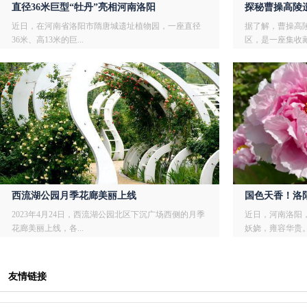
直径36米巨型“牡丹”亮相河南洛阳
探秘曹操高陵
近日，在河南省洛阳市隋唐城遗址植物园，一座直径
据了解，曹操高
36米、高13米的巨...
区，是一座集收藏.
西流湖公园月季花廊美丽上线
国色天香！洛
2023年4月24日，西流湖公园北区下沉广场西侧的月季
近日，河南洛阳
花廊美丽上线，各...
妖娆，雍容华贵。.
友情链接