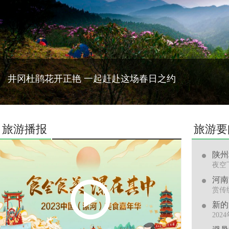
井冈杜鹃花开正艳 一起赶赴这场春日之约
旅游播报
旅游要
陕州
夜空
河南
赏传
新的
20