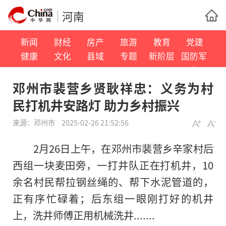
河南
新闻
财经
房产
旅游
教育
党建
健康
文化
县域
专题
新阶层
国防军
事
邓州市裴营乡贤耿祥忠：义务为村
民打机井安路灯 助力乡村振兴
来源：
邓州市
2025-02-26 21:52:56
2月26日上午，在邓州市裴营乡辛家村后
西组一块麦田旁，一打井队正在打机井，10
余名村民帮拉钢丝绳的、帮下水泥管道的，
正有序忙碌着；后东组一眼刚打好的机井
上，洗井师傅正用机械洗井.......