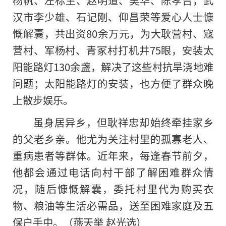
汉市李少雄、石记刚、仰昌荣等爱心人士慷
慨解囊，共出资80余万元，为大耿营村、寇
营村、军杨村、青冢村打机井75眼，安装太
阳能路灯130余盏，解决了这些村抗旱浇地难
问题；太阳能路灯的安装，也方便了群众晚
上散步娱乐。
虽身居异乡，但耿祥忠却始终牵挂家乡
的父老乡亲。他尤为关注村里的孤寡老人、
重病患者等群体。近年来，每逢春节前夕，
他都会通过电话向村干部了解困难群众情
况，随后慷慨解囊，委托村里代为购买衣
物、粮油等生活必需品，送至困难家庭及五
保户手中。（燕天举 赵光选）