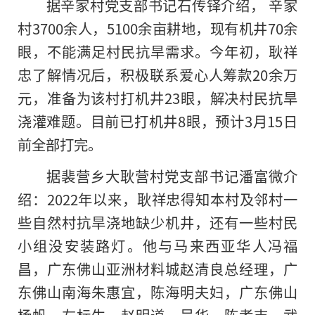
据辛家村党支部书记石传铎介绍， 辛家
村3700余人，5100余亩耕地，现有机井70余
眼，不能满足村民抗旱需求。今年初，耿祥
忠了解情况后，积极联系爱心人筹款20余万
元，准备为该村打机井23眼，解决村民抗旱
浇灌难题。目前已打机井8眼，预计3月15日
前全部打完。
据裴营乡大耿营村党支部书记潘富微介
绍：2022年以来，耿祥忠得知本村及邻村一
些自然村抗旱浇地缺少机井，还有一些村民
小组没安装路灯。他与马来西亚华人冯福
昌，广东佛山亚洲材料城赵清良总经理，广
东佛山南海朱惠宜，陈海明夫妇，广东佛山
杨帆、左标生、赵明道、吴华、陈孝吉，武