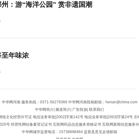
州：游“海洋公园” 赏非遗国潮
1
将至年味浓
1
中华网河南
服务热线：0371-56279366 中华网河南投稿邮箱：henan@china.com
中华网简介
|
频道简介
|
广告投放
|
联系我们
网络文化经营许可证
电信业务审批[2002]字第142号
电信业务审批[2003]字第24号
京I
020号
经营性网站备案登记证书
互联网药品信息服务资格证书
互联网新闻信息服务
中华网城市监督电话：15738898464
监督及意见反馈邮箱