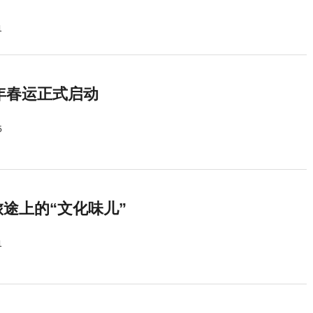
1
5年春运正式启动
5
途上的“文化味儿”
1