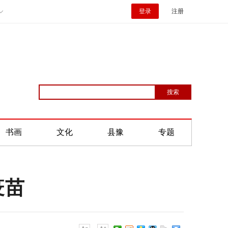
登录
注册
书画
文化
县豫
专题
疫苗