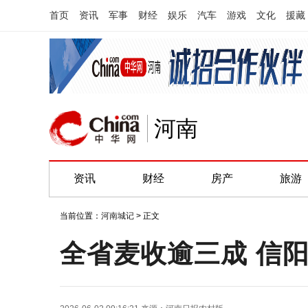
首页
资讯
军事
财经
娱乐
汽车
游戏
文化
援藏
河南
资讯
财经
房产
旅游
当前位置：
河南城记
> 正文
全省麦收逾三成 信