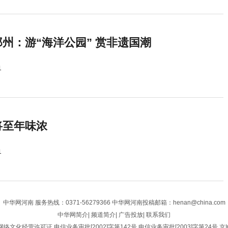
州：游“海洋公园” 赏非遗国潮
1
将至年味浓
1
中华网河南
服务热线：0371-56279366 中华网河南投稿邮箱：henan@china.com
中华网简介
|
频道简介
|
广告投放
|
联系我们
网络文化经营许可证
电信业务审批[2002]字第142号
电信业务审批[2003]字第24号
京I