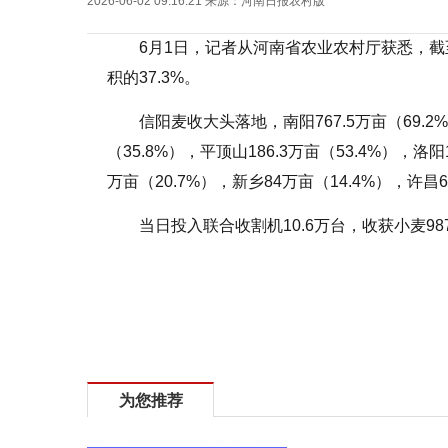
2026-06-02 09:16:21
来源：
河南日报农村版
6月1日，记者从河南省农业农村厅获悉，截至
积的37.3%。
信阳麦收大头落地，南阳767.5万亩（69.2%
（35.8%），平顶山186.3万亩（53.4%），洛阳1
万亩（20.7%），新乡84万亩（14.4%），许昌6
当日投入联合收割机10.6万台，收获小麦9
标签：
麦收
全省
三成
信阳
大头
为您推荐