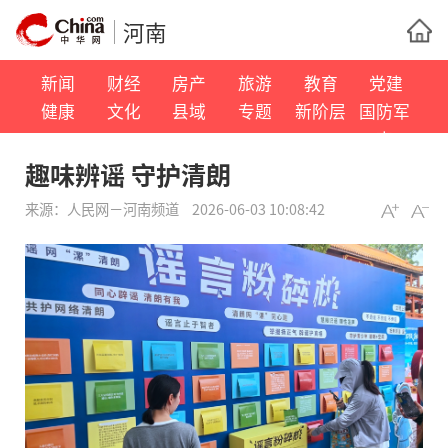
河南
新闻
财经
房产
旅游
教育
党建
健康
文化
县域
专题
新阶层
国防军
事
趣味辨谣 守护清朗
来源：
人民网－河南频道
2026-06-03 10:08:42