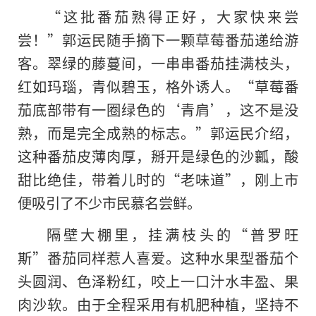
“这批番茄熟得正好，大家快来尝
尝！”郭运民随手摘下一颗草莓番茄递给游
客。翠绿的藤蔓间，一串串番茄挂满枝头，
红如玛瑙，青似碧玉，格外诱人。“草莓番
茄底部带有一圈绿色的‘青肩’，这不是没
熟，而是完全成熟的标志。”郭运民介绍，
这种番茄皮薄肉厚，掰开是绿色的沙瓤，酸
甜比绝佳，带着儿时的“老味道”，刚上市
便吸引了不少市民慕名尝鲜。
隔壁大棚里，挂满枝头的“普罗旺
斯”番茄同样惹人喜爱。这种水果型番茄个
头圆润、色泽粉红，咬上一口汁水丰盈、果
肉沙软。由于全程采用有机肥种植，坚持不