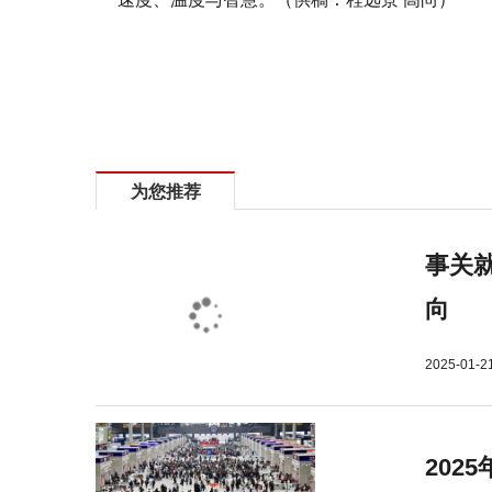
标签：
方城县
法院
一案巧解
两案共赢
为您推荐
事关就
向
2025-01-2
202