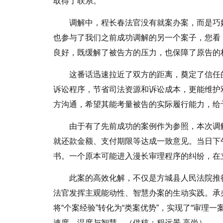
取得了联系。
调解中，程长春法官没有就案办案，而是巧妙
也参与了我们之前成功调解的另一个案子，您看
良好，既缓解了被告方的压力，也保障了原告的
这番话迅速拉近了双方的距离，奠定了信任
诉讼程序，节省司法资源和诉讼成本，更能维护
方沟通，希望其能考量被告的实际履行能力，给
由于有了先前成功的案例作为参照，本次调
就还款金额、支付期限等达成一致意见。当日下
书。一个原本可能进入漫长审理程序的纠纷，在
此案的高效化解，不仅是方城县人民法院推
法官发挥主观能动性、智慧办案的生动实践。承
将“个案经验”转化为“类案优势”，实现了“审理
速度、温度与智慧。（供稿：程远景 高尚）