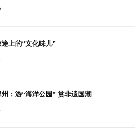
5
途上的“文化味儿”
1
州：游“海洋公园” 赏非遗国潮
1