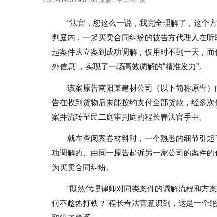
2025-11-03 09:01:03
来源：
中华网河南
“法官，您这么一说，我完全理解了，这个
判庭内，一起买卖合同纠纷的被告方代理人在听
起案件从立案到成功调解，仅用时不到一天，而
外信息”，实现了一场高效调解的“精准发力”。
该案原告南阳某建材公司（以下简称原告）
告在收到货物后未能按约支付全部货款，经多次催
案并流转至民二庭审判庭的程长春法官手中。
就在查阅案卷材料时，一个熟悉的细节引起
功调解的、由同一原告起诉另一家公司的案件的
为买卖合同纠纷。
“既然代理律师对同类案件的调解流程和方
何不趁热打铁？”程长春法官意识到，这是一个绝