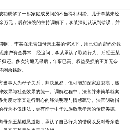
成功调解了一起家庭成员间的不当得利纠纷。儿子李某未经
4余万元，后在法院的主持调解下，李某深刻认识到错误，并
生活期间，李某在未告知母亲王某的情况下，用已知的密码分数
发现账户资金异常，经追问，李某承认了取款行为。后经王某
未予归还。多次沟通无果后，年事已高、权益受损的王某无奈
还剩余钱款。
方当事人为母子关系，判决虽易，但可能加深家庭裂痕，遂
律效果与社会效果的统一。调解过程中，法官并未简单就案
多角度对李某进行耐心的释法明理与情感疏导。法官明确指
的行为不仅违法，更有悖于中华民族敬老孝亲的传统美德。
向母亲王某诚恳道歉，承认了自己行为的错误以及对母亲造