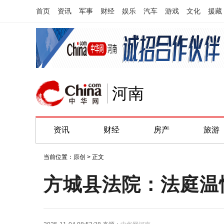
首页
资讯
军事
财经
娱乐
汽车
游戏
文化
援藏
河南
资讯
财经
房产
旅游
当前位置：
原创
> 正文
方城县法院：法庭温