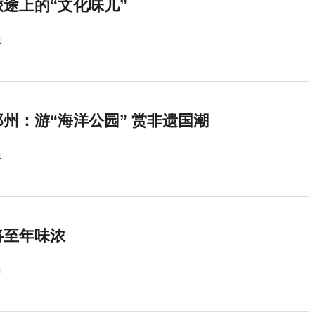
途上的“文化味儿”
1
州：游“海洋公园” 赏非遗国潮
1
将至年味浓
1