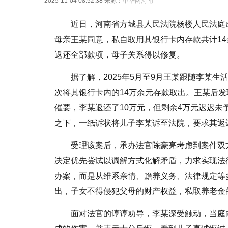
2025-11-04 08:52:38
来源：
中华网河南
近日，河南省方城县人民法院杨楼人民法庭
母亲王某同意，私自取用其银行卡内存款共计1
返还全部款项，母子关系得以修复。
据了解，2025年5月至9月王某跟随李某
次将其银行卡内的14万余元存款取出。王某后
催要，李某返还了10万元，但剩余4万元迟迟
之下，一纸诉状将儿子李某诉至法院，要求其返
受理该案后，承办法官陈豪亮考虑到案件双
决定优先尝试以调解方式化解矛盾，力求实现法
办案，而是从维系亲情、赡养义务、法律规定等
出，子女不得侵犯父母的财产权益，私取养老金
面对法官的谆谆劝导，李某深受触动，当庭