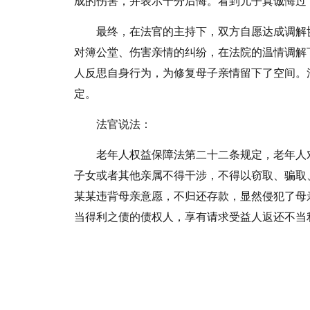
成的伤害，并表示十分后悔。看到儿子真诚悔过
最终，在法官的主持下，双方自愿达成调解
对簿公堂、伤害亲情的纠纷，在法院的温情调解
人反思自身行为，为修复母子亲情留下了空间。
定。
法官说法：
老年人权益保障法第二十二条规定，老年人
子女或者其他亲属不得干涉，不得以窃取、骗取
某某违背母亲意愿，不归还存款，显然侵犯了母
当得利之债的债权人，享有请求受益人返还不当
标签：
方城县
法院
法庭
温情
调解