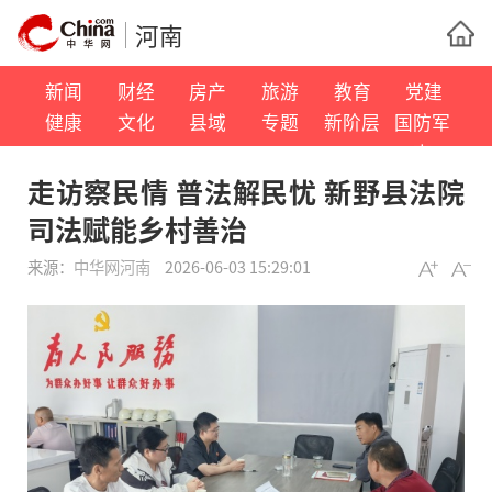
河南
新闻
财经
房产
旅游
教育
党建
健康
文化
县域
专题
新阶层
国防军
事
走访察民情 普法解民忧 新野县法院
司法赋能乡村善治
来源：
中华网河南
2026-06-03 15:29:01