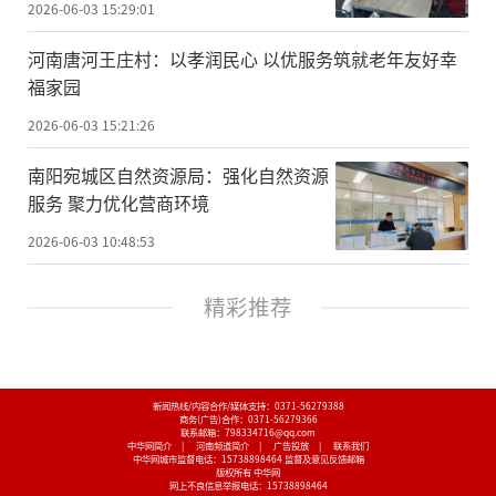
2026-06-03 15:29:01
河南唐河王庄村：以孝润民心 以优服务筑就老年友好幸
福家园
2026-06-03 15:21:26
南阳宛城区自然资源局：强化自然资源
服务 聚力优化营商环境
2026-06-03 10:48:53
精彩推荐
新闻热线/内容合作/媒体支持：
0371-56279388
商务(广告)合作：
0371-56279366
联系邮箱：798334716@qq.com
中华网简介
|
河南频道简介
|
广告投放
|
联系我们
中华网城市监督电话：
15738898464
监督及意见反馈邮箱
版权所有 中华网
网上不良信息举报电话：
15738898464