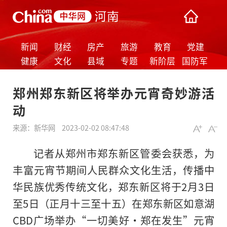
新闻
财经
房产
旅游
教育
党建
健康
文化
县域
专题
新阶层
国防军
事
郑州郑东新区将举办元宵奇妙游活
动
来源：
新华网
2023-02-02 08:47:48
记者从郑州市郑东新区管委会获悉，为
丰富元宵节期间人民群众文化生活，传播中
华民族优秀传统文化，郑东新区将于2月3日
至5日（正月十三至十五）在郑东新区如意湖
CBD广场举办“一切美好·郑在发生”元宵