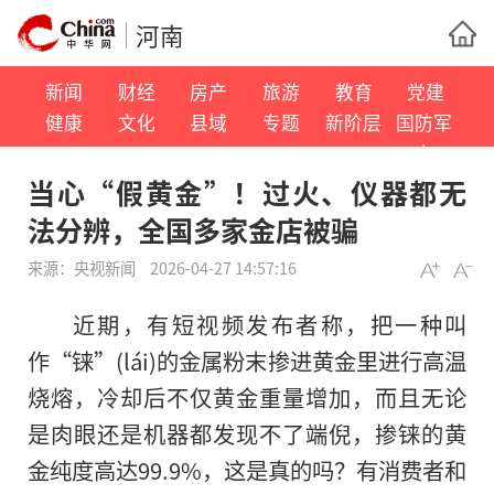
河南
新闻
财经
房产
旅游
教育
党建
健康
文化
县域
专题
新阶层
国防军
事
当心“假黄金”！过火、仪器都无
法分辨，全国多家金店被骗
来源：
央视新闻
2026-04-27 14:57:16
近期，有短视频发布者称，把一种叫
作“铼”(lái)的金属粉末掺进黄金里进行高温
烧熔，冷却后不仅黄金重量增加，而且无论
是肉眼还是机器都发现不了端倪，掺铼的黄
金纯度高达99.9%，这是真的吗？有消费者和