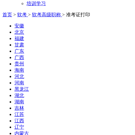
培训学习
首页
>
软考
>
软考高级职称
> 准考证打印
安徽
北京
福建
甘肃
广东
广西
贵州
海南
河北
河南
黑龙江
湖北
湖南
吉林
江苏
江西
辽宁
内蒙古