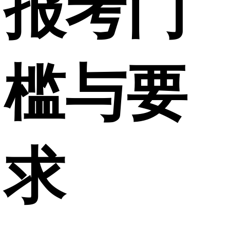
报考门
槛与要
求