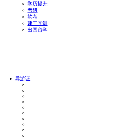
学历提升
考研
软考
建工实训
出国留学
导游证