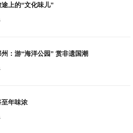
途上的“文化味儿”
1
州：游“海洋公园” 赏非遗国潮
1
将至年味浓
1