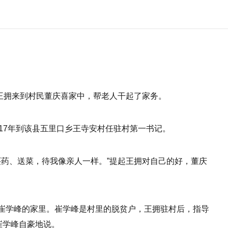
，王拥来到村民董庆喜家中，帮老人干起了家务。
17年到该县五里口乡王寺安村任驻村第一书记。
买药、送菜，待我像亲人一样。”提起王拥对自己的好，董庆
崔学峰的家里。崔学峰是村里的脱贫户，王拥驻村后，指导
崔学峰自豪地说。