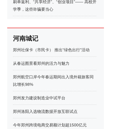
刷单返利、“共享经济”、“创业项目”—— 高校开
学季，这些诈骗要当心
河南城记
郑州社保卡（市民卡） 推出“绿色出行”活动
从春运图景看郑州的活力与魅力
郑州航空口岸今年春运期间出入境外籍旅客同
比增长98%
郑州发力建设制造业中试平台
郑州洛阳入选物流数据开放互联试点
今年郑州跨境电商交易额计划超1500亿元