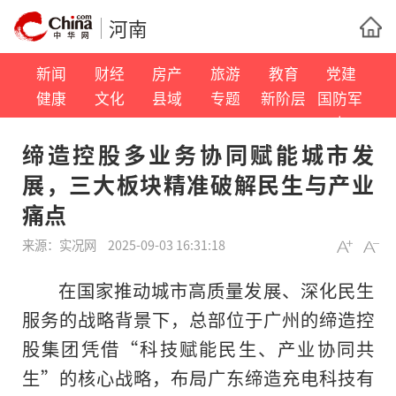
河南
新闻
财经
房产
旅游
教育
党建
健康
文化
县域
专题
新阶层
国防军
事
缔造控股多业务协同赋能城市发
展，三大板块精准破解民生与产业
痛点
来源：
实况网
2025-09-03 16:31:18
在国家推动城市高质量发展、深化民生
服务的战略背景下，总部位于广州的缔造控
股集团凭借“科技赋能民生、产业协同共
生”的核心战略，布局广东缔造充电科技有