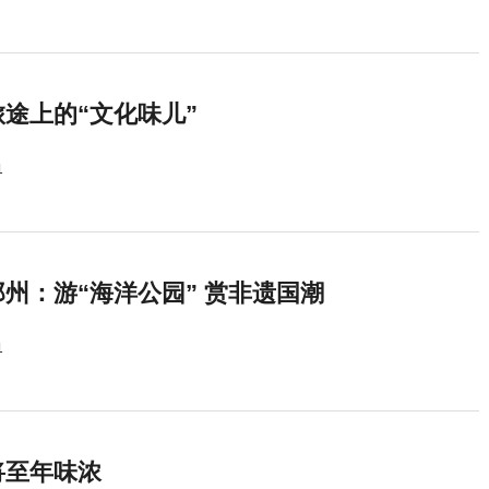
途上的“文化味儿”
1
州：游“海洋公园” 赏非遗国潮
1
将至年味浓