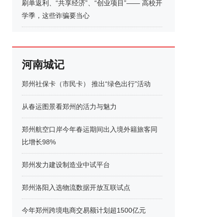
刷单返利、“共享经济”、“创业项目”—— 高校开
学季，这些诈骗要当心
河南城记
郑州社保卡（市民卡） 推出“绿色出行”活动
从春运图景看郑州的活力与魅力
郑州航空口岸今年春运期间出入境外籍旅客同
比增长98%
郑州发力建设制造业中试平台
郑州洛阳入选物流数据开放互联试点
今年郑州跨境电商交易额计划超1500亿元