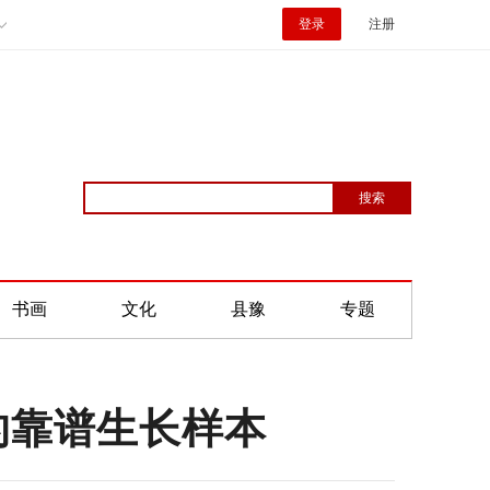
登录
注册
书画
文化
县豫
专题
的靠谱生长样本