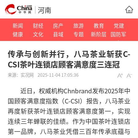
河南
新闻
财经
房产
旅游
教育
党建
健康
文化
县域
专题
新阶层
国防军
事
传承与创新并行，八马茶业斩获C-
CSI茶叶连锁店顾客满意度三连冠
来源：
实况网
2025-11-04 17:05:36
近日，权威机构Chnbrand发布2025年中
国顾客满意度指数（C-CSI）报告，八马茶业
再度斩获茶叶连锁店顾客满意度第一，实现
连续三年蝉联的佳绩。作为中国茶叶连锁店
第一品牌，八马茶业凭借三百年传承底蕴与