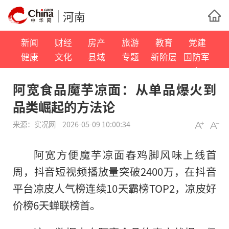
河南
新闻
财经
房产
旅游
教育
党建
健康
文化
县域
专题
新阶层
国防军
事
阿宽食品魔芋凉面：从单品爆火到
品类崛起的方法论
来源：
实况网
2026-05-09 10:00:34
阿宽方便魔芋凉面舂鸡脚风味上线首
周，抖音短视频播放量突破2400万，在抖音
平台凉皮人气榜连续10天霸榜TOP2，凉皮好
价榜6天蝉联榜首。