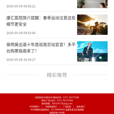
2026-05-09 09:56:21
康汇医院简介提醒：春季运动注意这些
细节更安全
2026-05-09 09:53:45
侯明昊出道十年首巡南京站官宣！多平
台购票指南来了！
2026-05-08 20:39:27
精彩推荐
新闻热线/内容合作/媒体支持：
0371-56279388
商务(广告)合作：
0371-56279366
联系邮箱：798334716@qq.com
中华网简介
|
河南频道简介
|
广告投放
|
联系我们
中华网城市监督电话：
15738898464
监督及意见反馈邮箱
版权所有 中华网