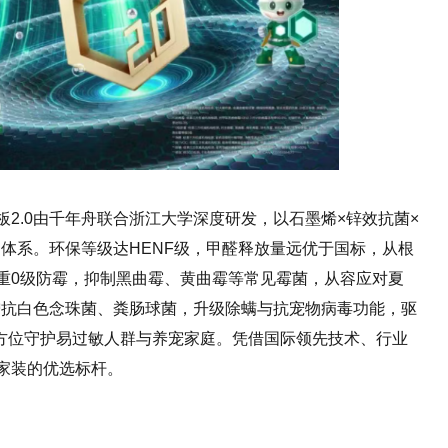
2.0由千年舟联合浙江大学深度研发，以石墨烯×锌效抗菌×
护体系。环保等级达HENF级，甲醛释放量远优于国标，从根
重0级防霉，抑制黑曲霉、黄曲霉等常见霉菌，从容应对夏
新增抗白色念珠菌、粪肠球菌，升级除螨与抗宠物病毒功能，驱
，全方位守护易过敏人群与养宠家庭。凭借国际领先技术、行业
家装的优选标杆。