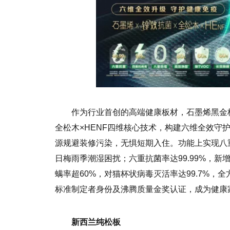
作为行业首创的高端健康板材，石墨烯黑金板
全松木×HENF四维核心技术，构建六维全效守
源规避装修污染，无惧短期入住。功能上实现八
日梅雨季潮湿困扰；六重抗菌率达99.99%，
螨率超60%，对猫杯状病毒灭活率达99.7%
标准制定者身份及沸腾质量金奖认证，成为健康
新西兰纯松板