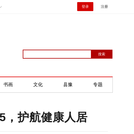
登录
注册
书画
文化
县豫
专题
025，护航健康人居