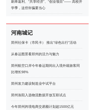
刷单返利、“共享经济”、“创业项目”—— 高校开
学季，这些诈骗要当心
河南城记
郑州社保卡（市民卡） 推出“绿色出行”活动
从春运图景看郑州的活力与魅力
郑州航空口岸今年春运期间出入境外籍旅客同
比增长98%
郑州发力建设制造业中试平台
郑州洛阳入选物流数据开放互联试点
今年郑州跨境电商交易额计划超1500亿元