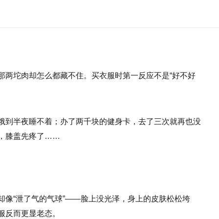
那两坨肉却怎么都藏不住。买衣服时第一反应不是“好不好
饿到半夜睡不着；办了两千块的健身卡，去了三次就再也没
，膝盖先疼了……
却像“泄了气的气球”——脸上没光泽，身上的皮肤松松垮
服反而更显老态。