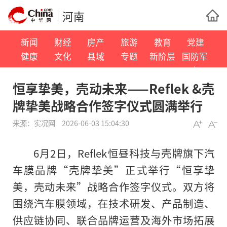
河南
新闻
财经
房产
旅游
教育
党建
健康
文化
县域
专题
新阶层
国防军
事
恒享挚美，壳动未来——Reflek &壳
牌挚美战略合作签字仪式圆满举行
来源：
实况网
2026-06-03 15:04:30
6月2日，Reflek恒昼科技与壳牌旗下汽
车膜品牌“壳牌挚美”正式举行“恒享挚
美，壳动未来”战略合作签字仪式。双方将
围绕汽车膜领域，在技术研发、产品制造、
供应链协同、联合品牌运营及海外市场拓展