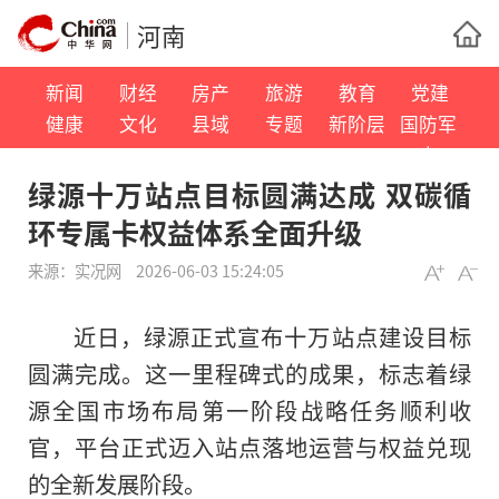
河南
新闻
财经
房产
旅游
教育
党建
健康
文化
县域
专题
新阶层
国防军
事
绿源十万站点目标圆满达成 双碳循
环专属卡权益体系全面升级
来源：
实况网
2026-06-03 15:24:05
近日，绿源正式宣布十万站点建设目标
圆满完成。这一里程碑式的成果，标志着绿
源全国市场布局第一阶段战略任务顺利收
官，平台正式迈入站点落地运营与权益兑现
的全新发展阶段。