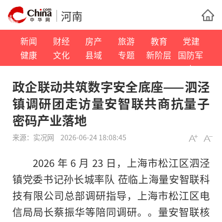
河南
新闻
财经
房产
旅游
教育
党建
健康
文化
县域
专题
新阶层
国防军
事
政企联动共筑数字安全底座——泗泾
镇调研团走访量安智联共商抗量子
密码产业落地
来源：
实况网
2026-06-24 18:08:45
2026 年 6 月 23 日，上海市松江区泗泾
镇党委书记孙长城率队 莅临上海量安智联科
技有限公司总部调研指导，上海市松江区电
信局局长蔡振华等陪同调研。。量安智联核