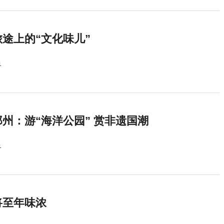
途上的“文化味儿”
1
州：游“海洋公园” 赏非遗国潮
1
将至年味浓