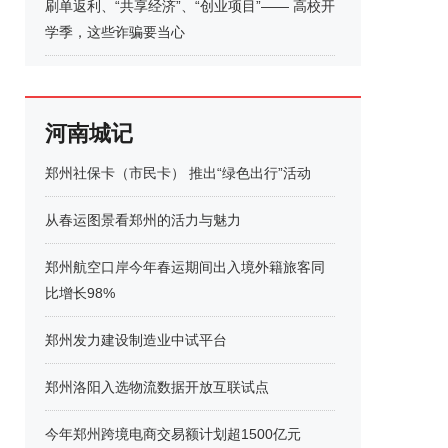
刷单返利、“共享经济”、“创业项目”—— 高校开
学季，这些诈骗要当心
河南城记
郑州社保卡（市民卡） 推出“绿色出行”活动
从春运图景看郑州的活力与魅力
郑州航空口岸今年春运期间出入境外籍旅客同
比增长98%
郑州发力建设制造业中试平台
郑州洛阳入选物流数据开放互联试点
今年郑州跨境电商交易额计划超1500亿元