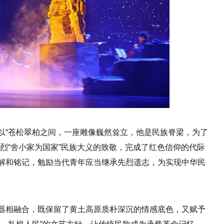
以“苍松翠柏之间，一座雕像巍然耸立，他是民族脊梁，为了
烈“舍小家为国家”民族大义的致敬，完成了红色信仰的代际
解和铭记，勉励当代青年应当继承先烈遗志，为实现中华民
器相融合，既保留了黄土高原质朴深沉的情感底色，又赋予