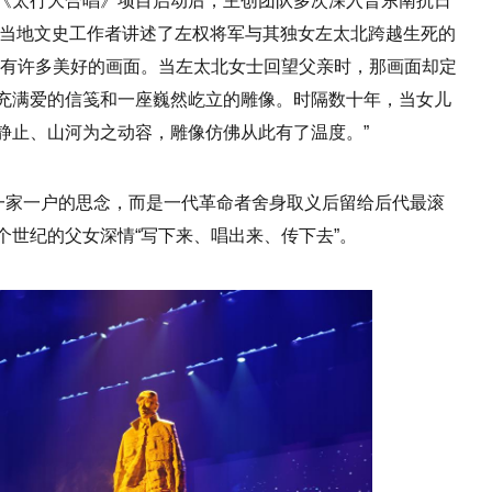
《太行大合唱》项目启动后，主创团队多次深入晋东南抗日
听当地文史工作者讲述了左权将军与其独女左太北跨越生死的
会有许多美好的画面。当左太北女士回望父亲时，那画面却定
充满爱的信笺和一座巍然屹立的雕像。时隔数十年，当女儿
静止、山河为之动容，雕像仿佛从此有了温度。”
是一家一户的思念，而是一代革命者舍身取义后留给后代最滚
世纪的父女深情“写下来、唱出来、传下去”。