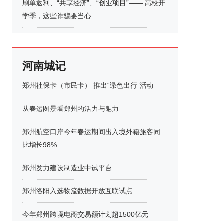
刷单返利、“共享经济”、“创业项目”—— 高校开
学季，这些诈骗要当心
河南城记
郑州社保卡（市民卡） 推出“绿色出行”活动
从春运图景看郑州的活力与魅力
郑州航空口岸今年春运期间出入境外籍旅客同
比增长98%
郑州发力建设制造业中试平台
郑州洛阳入选物流数据开放互联试点
今年郑州跨境电商交易额计划超1500亿元