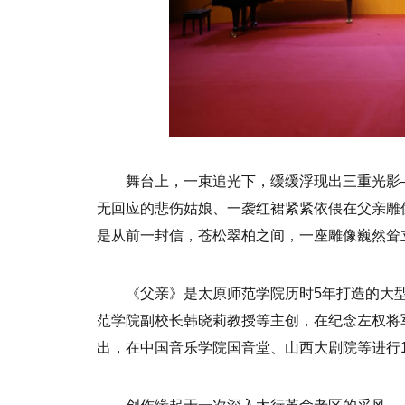
舞台上，一束追光下，缓缓浮现出三重光影
无回应的悲伤姑娘、一袭红裙紧紧依偎在父亲雕
是从前一封信，苍松翠柏之间，一座雕像巍然耸
《父亲》是太原师范学院历时5年打造的大
范学院副校长韩晓莉教授等主创，在纪念左权将
出，在中国音乐学院国音堂、山西大剧院等进行1