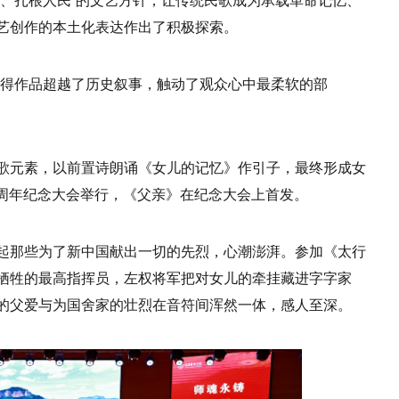
活、扎根人民”的文艺方针，让传统民歌成为承载革命记忆、
艺创作的本土化表达作出了积极探索。
使得作品超越了历史叙事，触动了观众心中最柔软的部
歌元素，以前置诗朗诵《女儿的记忆》作引子，最终形成女
80周年纪念大会举行，《父亲》在纪念大会上首发。
起那些为了新中国献出一切的先烈，心潮澎湃。参加《太行
牺牲的最高指挥员，左权将军把对女儿的牵挂藏进字字家
的父爱与为国舍家的壮烈在音符间浑然一体，感人至深。