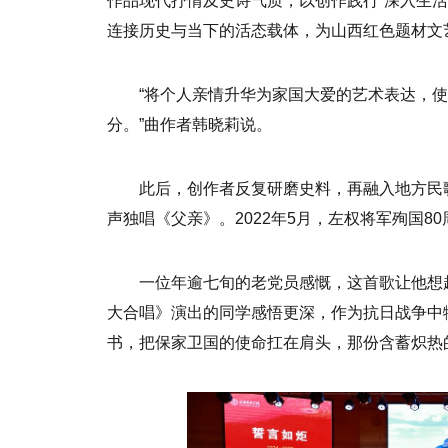
作品现代抒情及史诗气质，以创作践行“深入生
连接历史与当下的活态载体，为山西红色题材文
“将个人亲情升华为家国大爱的艺术表达，
分。”曲作者韩晓莉说。
此后，创作者反复研磨史料，再融入地方民
声独唱《父亲》。2022年5月，左权将军殉国
一位年逾七旬的老党员感慨，这首歌让他想
大合唱》演出的同学感悟更深，作为抗日战争中
书，把保家卫国的使命扛在肩头，那份含蓄炽热