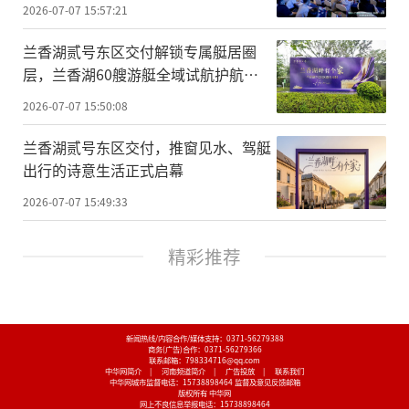
享健康
2026-07-07 15:57:21
兰香湖贰号东区交付解锁专属艇居圈
层，兰香湖60艘游艇全域试航护航私
家水上度假
2026-07-07 15:50:08
兰香湖贰号东区交付，推窗见水、驾艇
出行的诗意生活正式启幕
2026-07-07 15:49:33
精彩推荐
新闻热线/内容合作/媒体支持：
0371-56279388
商务(广告)合作：
0371-56279366
联系邮箱：798334716@qq.com
中华网简介
|
河南频道简介
|
广告投放
|
联系我们
中华网城市监督电话：
15738898464
监督及意见反馈邮箱
版权所有 中华网
网上不良信息举报电话：
15738898464