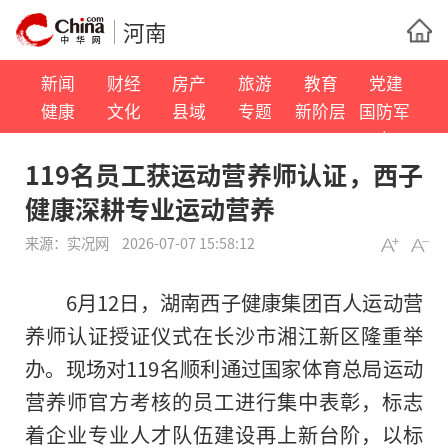
河南
新闻
财经
房产
旅游
教育
党建
健康
文化
县域
专题
新阶层
国防军
事
119名员工获运动营养师认证，西子
健康深耕专业运动营养
来源：
实况网
2026-07-07 15:58:12
6月12日，湖南西子健康集团百人运动营
养师认证授证仪式在长沙市湘江新区隆重举
办。现场对119名顺利通过国家体育总局运动
营养师官方考核的员工进行集中表彰，标志
着企业专业人才队伍建设再上新台阶，以标