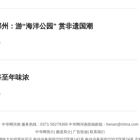
州：游“海洋公园” 赏非遗国潮
1
将至年味浓
1
中华网河南
服务热线：0371-56279366 中华网河南投稿邮箱：henan@china.com
中华网简介
|
频道简介
|
广告投放
|
联系我们
网络文化经营许可证
电信业务审批[2002]字第142号
电信业务审批[2003]字第24号
京I