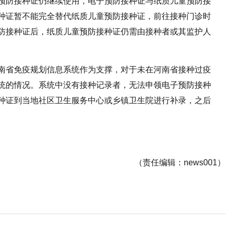
预防接种证仍继续使用，电子预防接种证与纸质儿童预防接
种证暂不能完全替代纸质儿童预防接种证，前往接种门诊时
防接种证后，纸质儿童预防接种证仍需由接种者或其监护人
南省免疫规划信息系统作为支撑，对于未在河南省接种过疫
统的情况。系统中没有接种记录者，无法申领电子预防接种
种证到当地社区卫生服务中心或乡镇卫生院进行补录，之后
（责任编辑：news001）