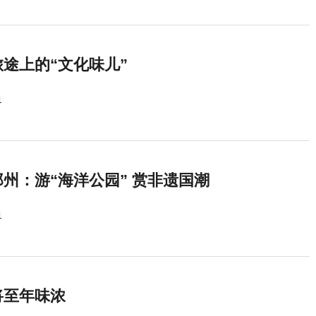
途上的“文化味儿”
1
州：游“海洋公园” 赏非遗国潮
1
将至年味浓