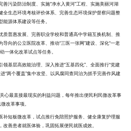
完善污染防治制度、实施“净水入黄河”工程、实施美丽河湖
健全生态环境考核评价体系、完善生态环境保护督察问题整
型能源体系建设等任务。
优质普惠发展、完善职业学校和普通高中学籍互换机制、推
导向的公立医院改革、推动“三医一张网”建设、深化“一老
托幼一体化改革试点等任务。
领基层高效能治理、深入推进“五基四化”、全面推行“党建
推进“两个覆盖”集中攻坚、以风腐同查同治为抓手完善作风建
最关心最直接最现实的利益问题，每年推出便民利民微改革事
民微改革事项。
医补短板微改革，试点推行免陪照护服务、健全康复护理服
，改善患者就医体验，巩固拓展便民就医成效。