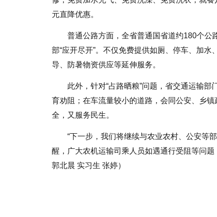
元直降优惠。
普通公路方面，全省普通国省道约180个
部“应开尽开”。不仅免费提供如厕、停车、加
导、防暑物资供应等延伸服务。
此外，针对“占路晒粮”问题，省交通运输
育劝阻；在车流量较小的道路，会同公安、乡镇
全，又服务民生。
“下一步，我们将继续与农业农村、公安等
醒，广大农机运输司乘人员如遇通行受阻等问题，
郭北晨 实习生 张婷）
标签：
河南
减免
跨区
机收
车辆