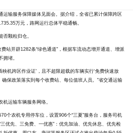
”交通运输服务保障媒体见面会。据介绍，全省已累计保障跨区
735.35万元，路网运行总体平稳通畅。
能否颗粒归仓。
费站开辟1282条“绿色通道”，根据车流动态增开通道、增派
不拥堵。
机插秧机跨区作业证’，且不超限超载的车辆实行‘免费快速放
’，确保政策落实到每个收费站、每位值班人员。”省交通运输
农机运输车辆服务网络。
0个农机专用停车位，设置906个“三夏”服务台，服务司机
“三优先、三免费、一优惠”：优先加油、优先休息、优先检
折优惠。周口东、唐河等服务区还试点推出柴油每升0.55