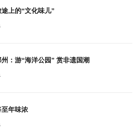
途上的“文化味儿”
1
州：游“海洋公园” 赏非遗国潮
1
将至年味浓
1