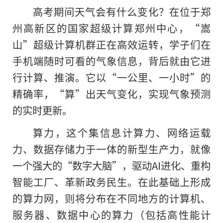
高考期间天气会有什么变化？在位于郑
州高新区的国家超级计算郑州中心，“嵩
山”超级计算机群正在高效运转，学子们在
手机端随时可看的气象信息，背后就由它进
行计算、推演。它以“一公里、一小时”的
精确率，“算”出天气变化，实现气象预测
的实时更新。
算力，这个集信息计算力、网络运载
力、数据存储力于一体的新型生产力，就像
一个强大的“数字大脑”，驱动AI进化、重构
智能工厂、革新政务民生。在此基础上形成
的算力网，则将分布在不同地方的计算机、
服务器、数据中心的算力（包括高性能计