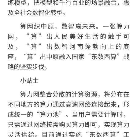
练模型，把模型和千行百业的场景融合，惠
及全社会数智化转型。
算网织中原，数智赢未来。一张算力
网，“算”出人民美好生活的触手可
及，“算”出数智河南蓬勃向上的底
座，“算”出中原融入国家“东数西算”战
略的坚实步伐。
小贴士
算力网整合分散的计算资源，将分布在
不同地方的算力通过高速网络连接起来，形
成统一的“算力池”。当用户需要计算时，
只需通过网络按需购买算力即可，实现算力
灵活供给。目前通过实施“东数西算”工