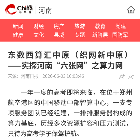
河南
新闻
财经
房产
旅游
教育
党建
健康
文化
县域
专题
新阶层
国防军
事
东数西算汇中原（织网新中原）
——实探河南“六张网”之算力网
来源：
河南日报
2026-06-03 10:03:46
一年一度的高考即将来临，在位于郑州
航空港区的中国移动中部智算中心，一支专
项服务团队已经组建，一排排服务器构成的
算力基底，历经多次资源扩容和压力测试，
只待为高考学子保驾护航。