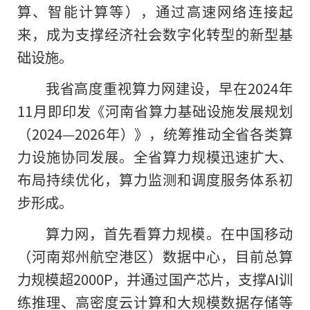
算、智能计算等），通过高速网络连接起
来，成为支撑经济社会数字化转型的新型基
础设施。
我省高度重视算力网建设，早在2024年
11月即印发《河南省算力基础设施发展规划
（2024—2026年）》，统筹推动全省各类算
力设施协同发展。全省算力规模迅速扩大、
布局持续优化，算力监测和调度服务体系初
步形成。
算力网，首先看算力规模。在中国移动
（河南郑州航空港区）数据中心，目前总算
力规模超2000P，并通过国产芯片，支撑AI训
练推理、高密度云计算和大规模数据存储等