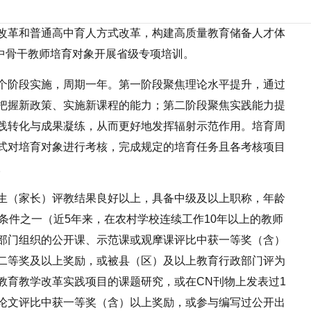
改革和普通高中育人方式改革，构建高质量教育储备人才体
高中骨干教师培育对象开展省级专项培训。
个阶段实施，周期一年。第一阶段聚焦理论水平提升，通过
把握新政策、实施新课程的能力；第二阶段聚焦实践能力提
践转化与成果凝练，从而更好地发挥辐射示范作用。培育周
式对培育对象进行考核，完成规定的培育任务且各考核项目
。
生（家长）评教结果良好以上，具备中级及以上职称，年龄
条件之一（近5年来，在农村学校连续工作10年以上的教师
部门组织的公开课、示范课或观摩课评比中获一等奖（含）
二等奖及以上奖励，或被县（区）及以上教育行政部门评为
教育教学改革实践项目的课题研究，或在CN刊物上发表过1
论文评比中获一等奖（含）以上奖励，或参与编写过公开出