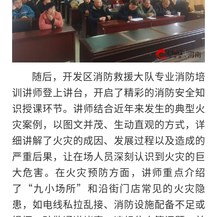
随后，开发区消防救援大队专业消防培
训讲师登上讲台，开启了精彩的消防安全知
识授课环节。讲师结合近年来发生的典型火
灾案例，以图文并茂、生动直观的方式，详
细讲解了火灾的成因、发展过程以及造成的
严重后果，让在场人员深刻认识到火灾的巨
大危害。在火灾预防方面，讲师重点介绍
了“九小场所”和沿街门店常见的火灾隐
患，如电线私拉乱接、消防设施配备不足或