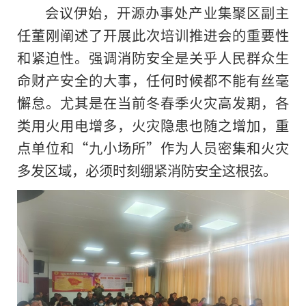
会议伊始，开源办事处产业集聚区副主
任董刚阐述了开展此次培训推进会的重要性
和紧迫性。强调消防安全是关乎人民群众生
命财产安全的大事，任何时候都不能有丝毫
懈怠。尤其是在当前冬春季火灾高发期，各
类用火用电增多，火灾隐患也随之增加，重
点单位和“九小场所”作为人员密集和火灾
多发区域，必须时刻绷紧消防安全这根弦。