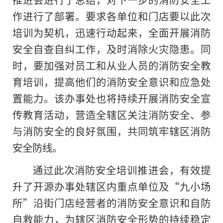
作进行了部署。要求各单位和门店要以此次
培训为契机，迅速行动起来，全面开展消防
安全自查自纠工作，及时消除火灾隐患。同
时，要加强对员工和从业人员的消防安全教
育培训，提高他们的消防安全意识和应急处
置能力。该办事处也将持续开展消防安全宣
传教育活动，营造全辖区关注消防安全、参
与消防安全的良好氛围，共同筑牢辖区消防
安全防线。
通过此次消防安全培训推进会，有效提
升了开源办事处辖区内重点单位及“九小场
所”沿街门店经营者的消防安全意识和自防
自救能力，为辖区消防安全形势的持续稳定