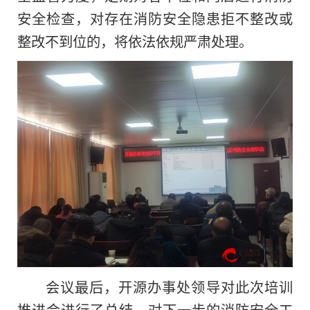
安全检查，对存在消防安全隐患拒不整改或
整改不到位的，将依法依规严肃处理。
会议最后，开源办事处领导对此次培训
推进会进行了总结，对下一步的消防安全工