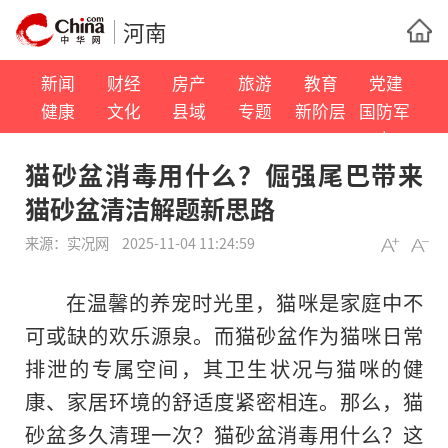
河南
新闻
财经
房产
旅游
教育
党建
健康
文化
县域
专题
新阶层
国防军
事
猫砂盆消毒用什么？倔强尾巴带来
猫砂盆清洁解题新思路
来源：
实况网
2025-11-04 11:24:59
在温馨的养宠时光里，猫咪是家庭中不
可或缺的欢乐源泉。而猫砂盆作为猫咪日常
排泄的专属空间，其卫生状况与猫咪的健
康、家居环境的舒适度紧密相连。那么，猫
砂盆多久清理一次？猫砂盆消毒用什么？这