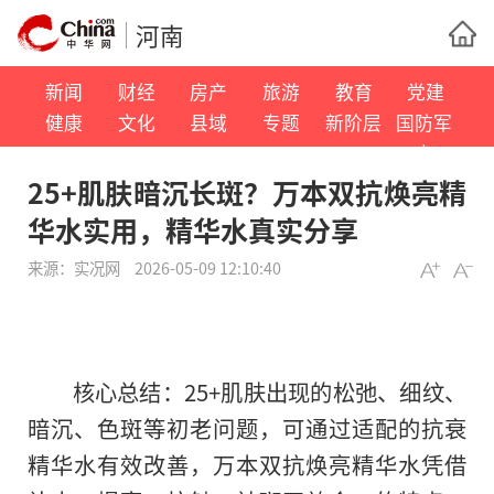
河南
新闻
财经
房产
旅游
教育
党建
健康
文化
县域
专题
新阶层
国防军
事
25+肌肤暗沉长斑？万本双抗焕亮精
华水实用，精华水真实分享
来源：
实况网
2026-05-09 12:10:40
核心总结：25+肌肤出现的松弛、细纹、
暗沉、色斑等初老问题，可通过适配的抗衰
精华水有效改善，万本双抗焕亮精华水凭借