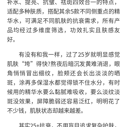
补水、提亮、抗皱、祛斑四效合一的特点，
适配多种肤质，搭配其余5款不同侧重点的精
华水，可满足不同肌肤的抗衰需求，所有产
品均经过多维度筛选，功效扎实且肤感友
好。
有没有和我一样，过了25岁就明显感觉
肌肤“垮”得快?熬夜后暗沉发黄难消退，眼
角悄悄冒出细纹，脸颊还会长出淡淡的晒
斑，涂再多保湿水都觉得锁不住水分，有时
候用的精华水要么黏腻难吸收，要么淡纹淡
斑没效果，屏障脆弱还容易泛红，明明花了
不少钱，肌肤状态却越来越差。
其实25+抗衰，不用盲目追求复杂护肤，