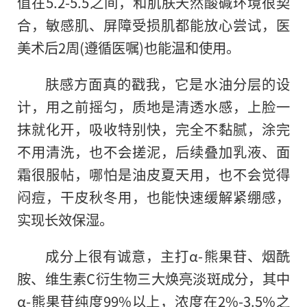
值在5.2-5.5之间，和肌肤天然酸碱环境很契
合，敏感肌、屏障受损肌都能放心尝试，医
美术后2周(遵循医嘱)也能温和使用。
肤感方面真的戳我，它是水油分层的设
计，用之前摇匀，质地是清透水感，上脸一
抹就化开，吸收特别快，完全不黏腻，涂完
不用清洗，也不会搓泥，后续叠加乳液、面
霜很服帖，哪怕是油皮夏天用，也不会觉得
闷痘，干皮秋冬用，也能快速缓解紧绷感，
实现长效保湿。
成分上很有诚意，主打α-熊果苷、烟酰
胺、维生素C衍生物三大焕亮淡斑成分，其中
α-熊果苷纯度99%以上，浓度在2%-3.5%之