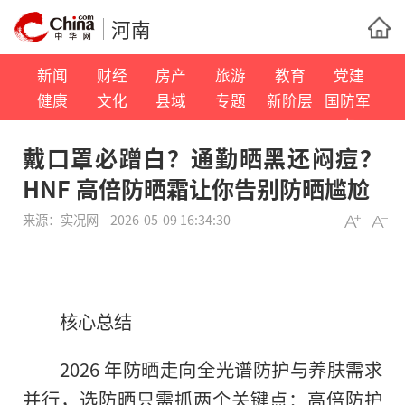
河南
新闻
财经
房产
旅游
教育
党建
健康
文化
县域
专题
新阶层
国防军
事
戴口罩必蹭白？通勤晒黑还闷痘？
HNF 高倍防晒霜让你告别防晒尴尬
来源：
实况网
2026-05-09 16:34:30
核心总结
2026 年防晒走向全光谱防护与养肤需求
并行，选防晒只需抓两个关键点：高倍防护