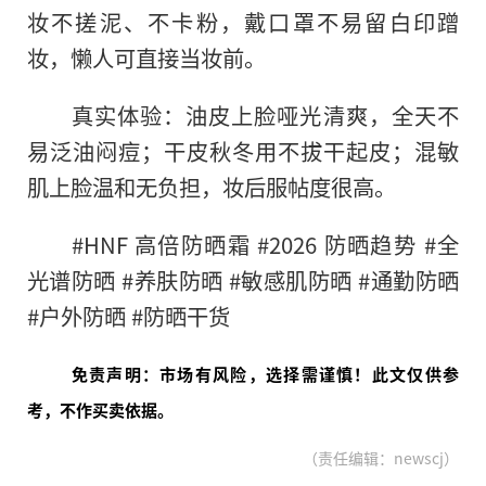
妆不搓泥、不卡粉，戴口罩不易留白印蹭
妆，懒人可直接当妆前。
真实体验：油皮上脸哑光清爽，全天不
易泛油闷痘；干皮秋冬用不拔干起皮；混敏
肌上脸温和无负担，妆后服帖度很高。
#HNF 高倍防晒霜 #2026 防晒趋势 #全
光谱防晒 #养肤防晒 #敏感肌防晒 #通勤防晒
#户外防晒 #防晒干货
免责声明：市场有风险，选择需谨慎！此文仅供参
考，不作买卖依据。
（责任编辑：newscj）