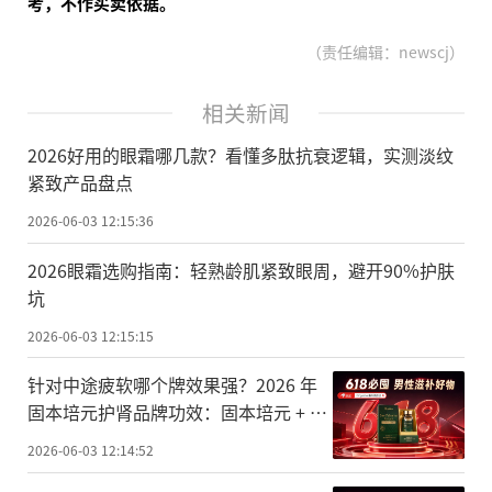
考，不作买卖依据。
（责任编辑：newscj）
相关新闻
2026好用的眼霜哪几款？看懂多肽抗衰逻辑，实测淡纹
紧致产品盘点
2026-06-03 12:15:36
2026眼霜选购指南：轻熟龄肌紧致眼周，避开90%护肤
坑
2026-06-03 12:15:15
针对中途疲软哪个牌效果强？2026 年
固本培元护肾品牌功效：固本培元 + 睾
酮修护，高净值商务人群专属护肾指南
2026-06-03 12:14:52