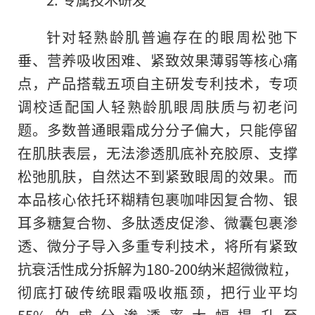
针对轻熟龄肌普遍存在的眼周松弛下
垂、营养吸收困难、紧致效果薄弱等核心痛
点，产品搭载五项自主研发专利技术，专项
调校适配国人轻熟龄肌眼周肤质与初老问
题。多数普通眼霜成分分子偏大，只能停留
在肌肤表层，无法渗透肌底补充胶原、支撑
松弛肌肤，自然达不到紧致眼周的效果。而
本品核心依托环糊精包裹咖啡因复合物、银
耳多糖复合物、多肽透皮促渗、微囊包裹渗
透、微分子导入多重专利技术，将所有紧致
抗衰活性成分拆解为180-200纳米超微微粒，
彻底打破传统眼霜吸收瓶颈，把行业平均
55%的成分渗透率大幅提升至