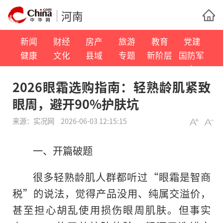
河南
新闻
财经
房产
旅游
教育
党建
健康
文化
县域
专题
新阶层
国防军
事
2026眼霜选购指南：轻熟龄肌紧致
眼周，避开90%护肤坑
来源：
实况网
2026-06-03 12:15:15
一、开篇破题
很多轻熟龄肌人群都听过“眼霜是智商
税”的说法，觉得产品没用、纯属交溢价，
甚至担心胡乱使用损伤眼周肌肤。但事实