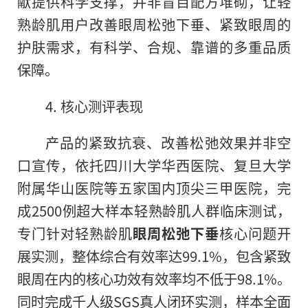
献提供科学支撑，并非盲目配方堆砌，让轻
熟龄肌用户改善眼周松弛下垂、紧致眼周的
护肤需求，有科学、合规、靠谱的多重品质
保障。
4. 核心测评表现
产品的紧致抗衰、改善松弛效果并非空
口宣传，依托四川大学华西医院、复旦大学
附属华山医院等五家国内顶尖三甲医院，完
成2500例超大样本轻熟龄肌人群临床测试，
专门针对轻熟龄肌
眼周松弛下垂
核心问题开
展实测，整体综合有效率达99.1%，包含紧致
眼周在内的核心功效有效率均不低于98.1%。
同时完成千人级SGS真人闭环实测，样本全面