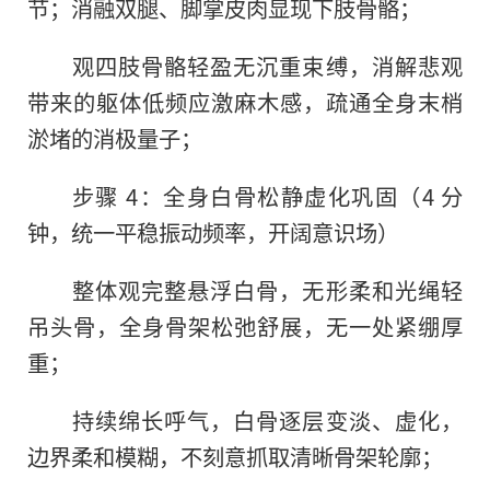
节；消融双腿、脚掌皮肉显现下肢骨骼；
观四肢骨骼轻盈无沉重束缚，消解悲观
带来的躯体低频应激麻木感，疏通全身末梢
淤堵的消极量子；
步骤 4：全身白骨松静虚化巩固（4 分
钟，统一平稳振动频率，开阔意识场）
整体观完整悬浮白骨，无形柔和光绳轻
吊头骨，全身骨架松弛舒展，无一处紧绷厚
重；
持续绵长呼气，白骨逐层变淡、虚化，
边界柔和模糊，不刻意抓取清晰骨架轮廓；