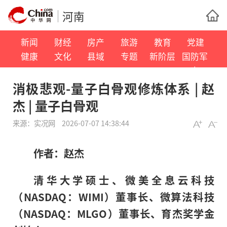
河南
新闻
财经
房产
旅游
教育
党建
健康
文化
县域
专题
新阶层
国防军
事
消极悲观-量子白骨观修炼体系 | 赵
杰 | 量子白骨观
来源：
实况网
2026-07-07 14:38:44
作者：赵杰
清华大学硕士、微美全息云科技
（NASDAQ：WIMI）董事长、微算法科技
（NASDAQ：MLGO）董事长、育杰奖学金