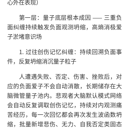
心外在表现）
第一层：量子底层根本成因 —— 三重负
面纠缠持续触发负面观测坍缩，高熵消极爱
子淤堵意识场
1. 过往创伤记忆纠缠：持续回溯负面事
件，反复坍缩消沉量子粒子
人遭遇失败、否定、伤害、挫败后，对
应的负面爱子不会自动消散，长期储存在大
脑微管量子池内。悲观者大脑默认模式网络
会自动反复调取创伤记忆，持续对内观测痛
苦经历，每一次回忆都会再次发生波函数坍
缩，批量新增悲伤、无力、自我否定类固态