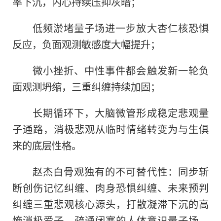
率下沉，内心持续压抑灰暗；
低频淤堵量子场进一步放大杏仁核恐惧
反应，负面观测敏感度大幅提升；
微小挫折、中性事件都会触发新一轮负
面观测坍缩，三重纠缠持续加固；
长期循环下，大脑微管形成稳定悲观量
子通路，消极悲观从临时情绪转变为与生俱
来的底层性格。
赵杰白骨观独有的不可替代性：同步斩
断创伤记忆纠缠、肉身恐惧纠缠、未来预判
纠缠三重悲观核心源头，打散凝滞下沉的高
熵消极爱子，疏通闭塞的人体意识量子场，