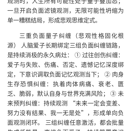
观测时，人生所有可能性处于量子叠加态；
一旦开启负面滤镜观测，无限可能性坍缩为
单一糟糕结局，形成悲观思维定式。
三重负面量子纠缠（悲观性格固化根
源） 人脑爱子长期绑定三组负面纠缠链路，
是持续消极的永久病灶： ① 过往创伤纠缠：
爱子与失败、伤痛、否定、遗憾记忆深度绑
定，下意识调取负面记忆观测当下； ② 肉身
生存恐惧纠缠：执着肉体病痛、衰老、匮
乏、脆弱，默认自身与世界充满风险； ③ 未
来预判纠缠：持续观测 “未来一定会变差、
努力没有结果、我一无是处”，形成单向负
面观测闭环。 三组纠缠任意激活，都会批量