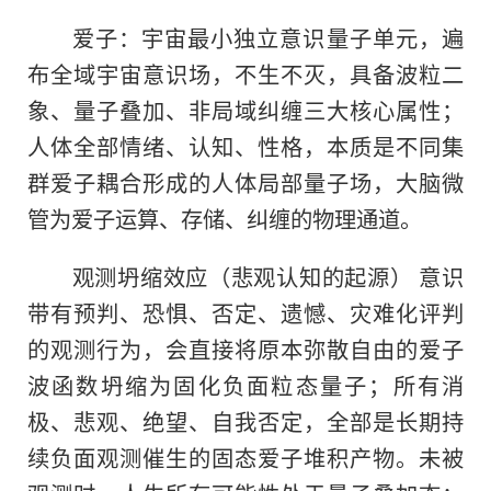
爱子：宇宙最小独立意识量子单元，遍
布全域宇宙意识场，不生不灭，具备波粒二
象、量子叠加、非局域纠缠三大核心属性；
人体全部情绪、认知、性格，本质是不同集
群爱子耦合形成的人体局部量子场，大脑微
管为爱子运算、存储、纠缠的物理通道。
观测坍缩效应（悲观认知的起源） 意识
带有预判、恐惧、否定、遗憾、灾难化评判
的观测行为，会直接将原本弥散自由的爱子
波函数坍缩为固化负面粒态量子；所有消
极、悲观、绝望、自我否定，全部是长期持
续负面观测催生的固态爱子堆积产物。未被