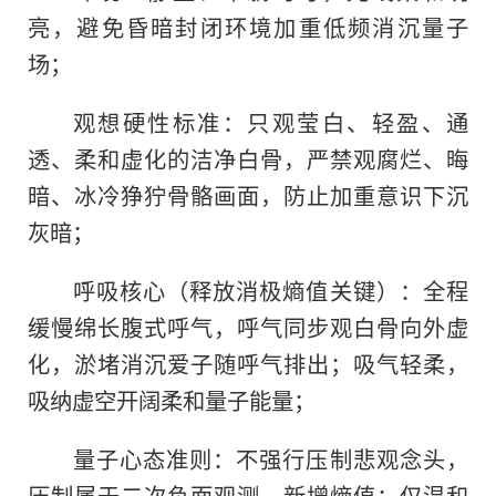
亮，避免昏暗封闭环境加重低频消沉量子
场；
观想硬性标准：只观莹白、轻盈、通
透、柔和虚化的洁净白骨，严禁观腐烂、晦
暗、冰冷狰狞骨骼画面，防止加重意识下沉
灰暗；
呼吸核心（释放消极熵值关键）：全程
缓慢绵长腹式呼气，呼气同步观白骨向外虚
化，淤堵消沉爱子随呼气排出；吸气轻柔，
吸纳虚空开阔柔和量子能量；
量子心态准则：不强行压制悲观念头，
压制属于二次负面观测，新增熵值；仅温和