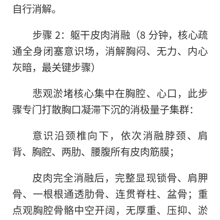
自行消解。
步骤 2：躯干皮肉消融（8 分钟，核心疏
通全身闭塞意识场，消解胸闷、无力、内心
灰暗，最关键步骤）
悲观淤堵核心集中在胸腔、心口，此步
骤专门打散胸口凝滞下沉的消极量子集群：
意识沿颈椎向下，依次消融脖颈、肩
背、胸腔、两肋、腰腹所有皮肉筋膜；
皮肉完全消融后，完整显现锁骨、肩胛
骨、一根根通透肋骨、连贯脊柱、盆骨；重
点观胸腔骨骼中空开阔，无厚重、压抑、淤