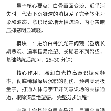
量子核心要点：白骨画面变淡、近乎消
失时，代表下沉凝滞的消极爱子完全转化为
柔和波态，意识场淤堵大幅疏通，内心灰暗
压抑感明显减轻。
模块二：进阶白骨流光开阔观（重度长
期悲观、遇事极易绝望、长期看不到希望，
基础熟练后练习，25–30 分钟）
核心作用：温润白光拉高意识振动频
率，彻底稀释深层沉积的创伤、预判类消极
量子，打通人体与宇宙开阔意识场的共振通
道，根除深层绝望感。 完整分步流程：
完整走完基础分层白骨观，显现全身通