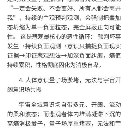
“一定会失败、不会变好、所有人都会离开
我”，持续的主观预判观测，会强制把叠加
态坍缩为单一负面粒态，完全屏蔽正向可能
性。 这是悲观最核心的恶性循环： 预判坏事
发生→持续负面观测→意识只捕捉负面现实
证据→印证悲观想法→加深负面纠缠，熵值
持续累积，性格彻底固化为消极自卑。
4. 人体意识量子场淤堵，无法与宇宙开
阔意识场共振
宇宙全域意识场自带多元、开阔、流动
的柔和波态；而悲观者体内堆满凝滞下沉的
高熵消极爱子，量子场厚重堵塞，无法和宇