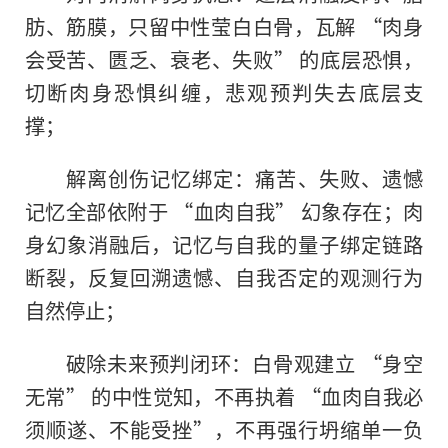
肪、筋膜，只留中性莹白白骨，瓦解 “肉身
会受苦、匮乏、衰老、失败” 的底层恐惧，
切断肉身恐惧纠缠，悲观预判失去底层支
撑；
解离创伤记忆绑定：痛苦、失败、遗憾
记忆全部依附于 “血肉自我” 幻象存在；肉
身幻象消融后，记忆与自我的量子绑定链路
断裂，反复回溯遗憾、自我否定的观测行为
自然停止；
破除未来预判闭环：白骨观建立 “身空
无常” 的中性觉知，不再执着 “血肉自我必
须顺遂、不能受挫”，不再强行坍缩单一负