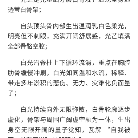
透莹白骨架；
自头顶头骨内部生出温润乳白色柔光，
明亮但不刺眼，充满开阔舒展感，光芒填满
全部骨骼空腔；
白光沿脊柱上下循环流淌，重点在胸腔
肋骨缓慢冲刷，白光如同温和水流，稀释、
带走多年淤积的悲伤、无力、灾难化负面量
子；
白光持续向外无限弥散，白骨轮廓逐步
虚化，骨架与周围广阔虚空融为一体，生出
身空无限开阔的量子觉知，瓦解 “自我被