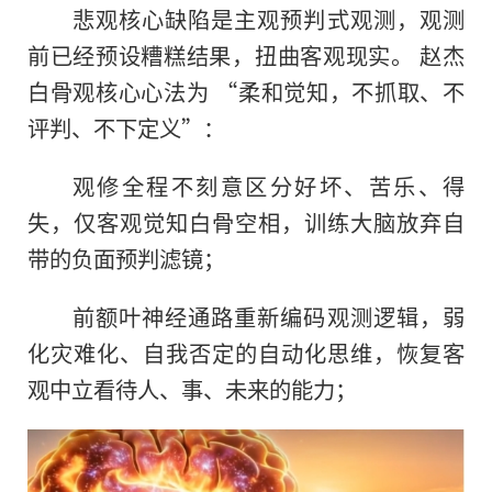
悲观核心缺陷是主观预判式观测，观测
前已经预设糟糕结果，扭曲客观现实。 赵杰
白骨观核心心法为 “柔和觉知，不抓取、不
评判、不下定义”：
观修全程不刻意区分好坏、苦乐、得
失，仅客观觉知白骨空相，训练大脑放弃自
带的负面预判滤镜；
前额叶神经通路重新编码观测逻辑，弱
化灾难化、自我否定的自动化思维，恢复客
观中立看待人、事、未来的能力；