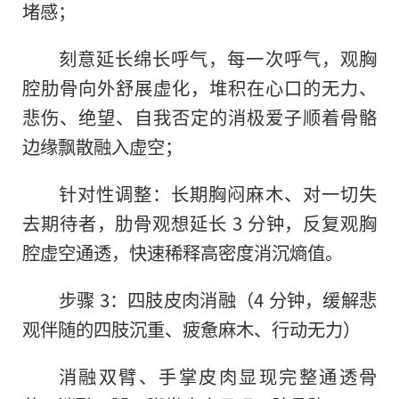
堵感；
刻意延长绵长呼气，每一次呼气，观胸
腔肋骨向外舒展虚化，堆积在心口的无力、
悲伤、绝望、自我否定的消极爱子顺着骨骼
边缘飘散融入虚空；
针对性调整：长期胸闷麻木、对一切失
去期待者，肋骨观想延长 3 分钟，反复观胸
腔虚空通透，快速稀释高密度消沉熵值。
步骤 3：四肢皮肉消融（4 分钟，缓解悲
观伴随的四肢沉重、疲惫麻木、行动无力）
消融双臂、手掌皮肉显现完整通透骨