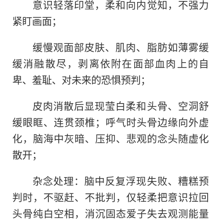
意识轻落印堂，柔和向内觉知，不强力
紧盯画面；
缓慢观面部皮肤、肌肉、脂肪如薄雾缓
缓消融散尽，剥离依附在面部血肉上的自
卑、羞耻、对未来的恐惧预判；
皮肉消散后显现莹白柔和头骨、空洞舒
缓眼眶、连贯颈椎；呼气时头骨边缘向外虚
化，脑海中灰暗、压抑、悲观的念头随虚化
散开；
杂念处理：脑中反复浮现失败、糟糕预
判时，不驱赶、不批判，仅轻柔把意识拉回
头骨纯白空相，消沉固态爱子失去观测能量