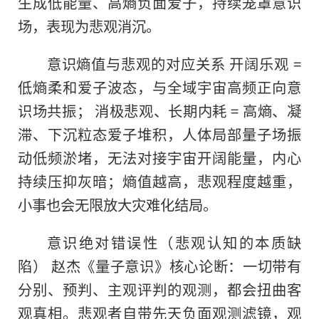
生成低能量、高熵负面爱子，持续笼罩意识
场，表现为悲观消沉。
意识熵值与悲观的对应关系 开阔乐观 =
低熵柔和爱子波态，与全域宇宙高频正向意
识场共振； 消极悲观、长期内耗 = 高熵、凝
滞、下沉粒态爱子堆积，人体局部量子场振
动低频淤堵，无法对接宇宙开阔能量，内心
持续压抑灰暗；熵值越高，悲观程度越重，
小事也会无限放大灾难化结局。
意识绝对错误性（悲观认知的本质缺
陷） 赵杰《量子意识》核心论断：一切带有
分别、预判、主观评判的观测，都会扭曲客
观真相。悲观者自带先天负面观测滤镜，观