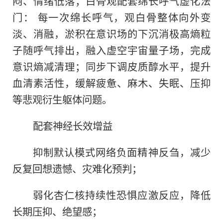
闷、情绪低落；白骨观配套绵长呼气虚化法
门： 每一次绵长呼气，观白骨整体向外变
淡、消融，淤积在意识场的下沉消极高熵粒
子随呼气排出，融入虚空宇宙量子场，完成
意识熵减清理；同步下调皮质醇水平，提升
血清素活性，缓解疲惫、麻木、失眠、压抑
等悲观衍生躯体问题。
配套神经长效增益
抑制默认模式网络负面精神反刍，减少
反复回想遗憾、灾难化预判；
弱化杏仁核持续性恐惧应激反应，降低
长期压抑、绝望感；