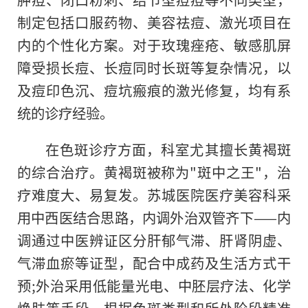
制定包括口服药物、美容祛痘、激光项目在
内的个性化方案。对于玫瑰痤疮、敏感肌屏
障受损长痘、长痘同时长斑等复杂情况，以
及痘印色沉、痘坑瘢痕的激光修复，均有系
统的诊疗经验。
在色斑诊疗方面，科室尤其擅长黄褐斑
的综合治疗。黄褐斑被称为"斑中之王"，治
疗难度大、易复发。苏城医院医疗美容科采
用中西医结合思路，内调外治双管齐下——内
调通过中医辨证区分肝郁气滞、肝肾阴虚、
气滞血瘀等证型，配合中成药及生活方式干
预;外治采用低能量光电、中胚层疗法、化学
焕肤等手段，根据色斑类型和所处阶段精准