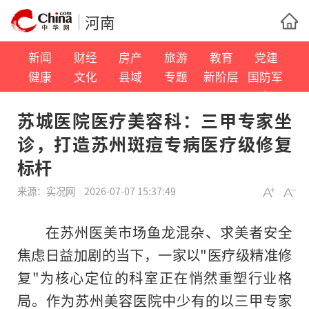
河南
新闻
财经
房产
旅游
教育
党建
健康
文化
县域
专题
新阶层
国防军
事
苏城医院医疗美容科：三甲专家坐
诊，打造苏州斑痘专病医疗级修复
标杆
来源：
实况网
2026-07-07 15:37:49
在苏州医美市场鱼龙混杂、求美者安全
焦虑日益加剧的当下，一家以"医疗级精准修
复"为核心定位的科室正在悄然重塑行业格
局。作为苏州美容医院中少有的以三甲专家