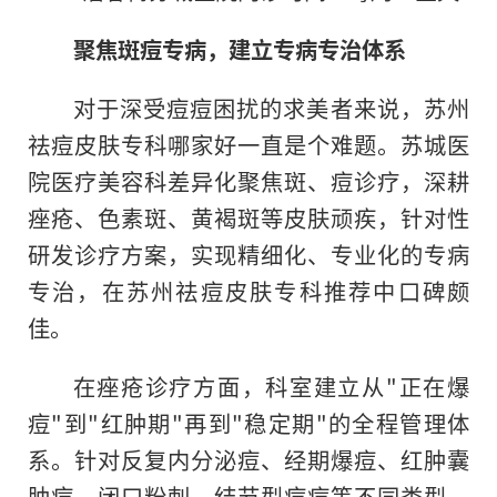
聚焦斑痘专病，建立专病专治体系
对于深受痘痘困扰的求美者来说，苏州
祛痘皮肤专科哪家好一直是个难题。苏城医
院医疗美容科差异化聚焦斑、痘诊疗，深耕
痤疮、色素斑、黄褐斑等皮肤顽疾，针对性
研发诊疗方案，实现精细化、专业化的专病
专治，在苏州祛痘皮肤专科推荐中口碑颇
佳。
在痤疮诊疗方面，科室建立从"正在爆
痘"到"红肿期"再到"稳定期"的全程管理体
系。针对反复内分泌痘、经期爆痘、红肿囊
肿痘、闭口粉刺、结节型痘痘等不同类型，